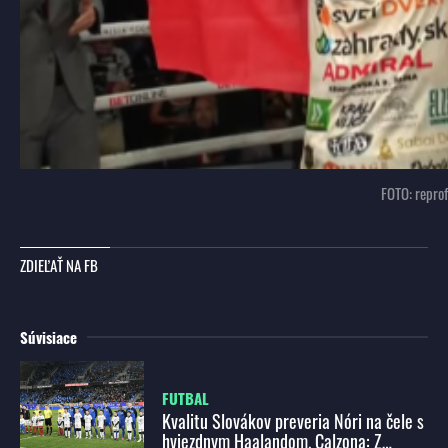
FOTO: repro
ZDIEĽAŤ NA FB
Súvisiace
FUTBAL
Kvalitu Slovákov preveria Nóri na čele s
hviezdnym Haalandom. Calzona: Z