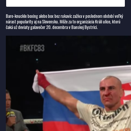
Bare-knuckle boxing alebo box bez rukavíc zažíva v poslednom období veľký
nárast popularity aj na Slovensku. Môže za to organizácia Králi ulice, ktorú
čaká už deviaty galavečer 20. decembra v Banskej Bystrici.