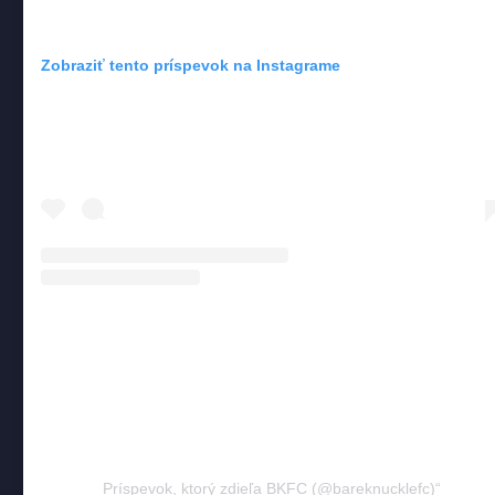
Zobraziť tento príspevok na Instagrame
Príspevok, ktorý zdieľa BKFC (@bareknucklefc)