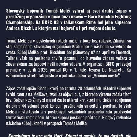
Slovenský bojovník Tomáš Meliš vyhral aj svoj druhý zápas v
prestížnej organizácii v boxe bez rukavíc – Bare Knuckle Fighting
Championship. Na BKFC 83 v talianskom Ríme bol jeho súperom
Andrea Bicchi, s ktorým mal bojovať už pri svojom debute.
Tomáš Meliš sa v posledných rokoch našiel v boxe bez rukavíc. Žilinčan sa
stal šampiónom slovenskej organizácie Králi ulice a následne sa vybral do
sveta. Súboj Meliša proti Bicchimu bol plánovaný už na apríl vo Florencii,
Taliana však na poslednú chvíľu posunuli do hlavného zápasu večera a
slovenskému zástupcovi našli nového súpera. V organizácii BKFC pri svojej
premiére v apríli 2025 porazil KO v 1. kole Jesusa De Nazareta. Ku
vzájomnému stretu tak prišlo až o pol roka neskôr vo „Večnom meste“.
Zápas začal lepšie Bicchi, ktorý po zhruba 20 sekundách uštedril súperovi
tvrdú ranu a na Melišovej tvári sa objavil cut, z ktorého výrazne začala tiecť
krv. Bojovník zo Žiliny si musel často utierať krv, ktorá mu tiekla nepríjemne
do oka a 44 sekúnd pred koncom prvého kola sa ocitol v počítaní. To však
Meliša naštartovalo a v posledných sekundách úvodného kola predviedol
fantastickú kombináciu, ktorou súpera poslal do počítania. Ringový rozhodca
následne súboj ukončil v prospech Tomáša Meliša.
„Knockdown je pre mňa štart. Súperi si myslia, že ma dostali, ale