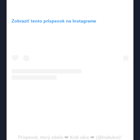
Zobraziť tento príspevok na Instagrame
Príspevok, ktorý zdieľa 👑 Králi ulice 👑 (@kraliulice)