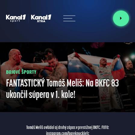
BOJOVÉ ŠPORTY
FANTASTICKÝ Tomáš Meliš: Na BKFC 83
ukončil súpera v 1. kole!
Tomáš Meliš ovládol aj druhý zápas v prestížnej BKFC. FOTO:
instagram.com/bareknucklefc