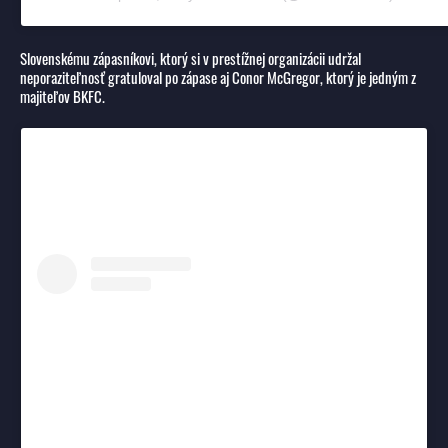
Slovenskému zápasníkovi, ktorý si v prestížnej organizácii udržal
neporaziteľnosť gratuloval po zápase aj Conor McGregor, ktorý je jedným z
majiteľov BKFC.