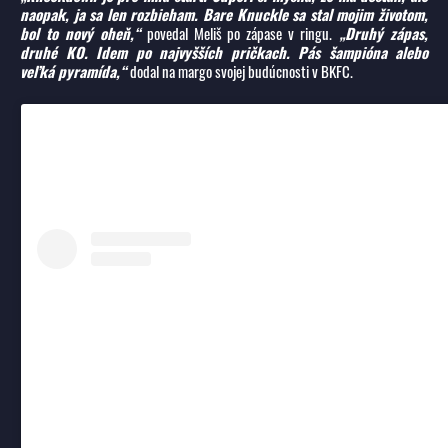
naopak, ja sa len rozbieham. Bare Knuckle sa stal mojim životom,
bol to nový oheň,“
povedal Meliš po zápase v ringu.
„Druhý zápas,
druhé KO. Idem po najvyšších pričkach. Pás šampióna alebo
veľká pyramída,“
dodal na margo svojej budúcnosti v BKFC.