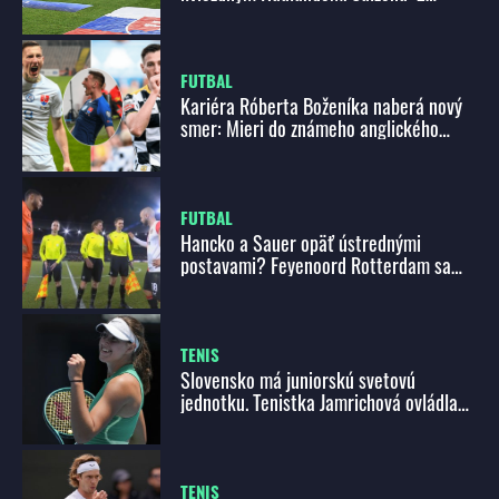
mužstva dostávam pozitívne signály
FUTBAL
Kariéra Róberta Boženíka naberá nový
smer: Mieri do známeho anglického
klubu!
FUTBAL
Hancko a Sauer opäť ústrednými
postavami? Feyenoord Rotterdam sa
dnes predstaví na trávniku trápiaceho
sa Volendamu
TENIS
Slovensko má juniorskú svetovú
jednotku. Tenistka Jamrichová ovládla
grandslamový turnaj Australian open
TENIS