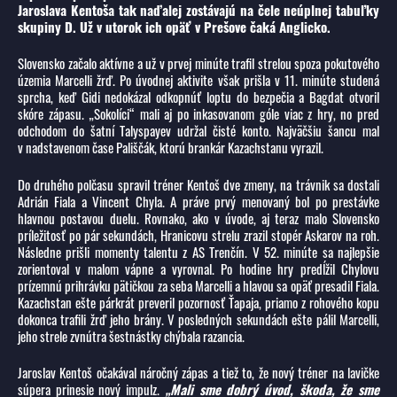
Jaroslava Kentoša tak naďalej zostávajú na čele neúplnej tabuľky
skupiny D. Už v utorok ich opäť v Prešove čaká Anglicko.
Slovensko začalo aktívne a už v prvej minúte trafil strelou spoza pokutového
územia Marcelli žrď. Po úvodnej aktivite však prišla v 11. minúte studená
sprcha, keď Gidi nedokázal odkopnúť loptu do bezpečia a Bagdat otvoril
skóre zápasu. „Sokolíci“ mali aj po inkasovanom góle viac z hry, no pred
odchodom do šatní Talyspayev udržal čisté konto. Najväčšiu šancu mal
v nadstavenom čase Pališčák, ktorú brankár Kazachstanu vyrazil.
Do druhého polčasu spravil tréner Kentoš dve zmeny, na trávnik sa dostali
Adrián Fiala a Vincent Chyla. A práve prvý menovaný bol po prestávke
hlavnou postavou duelu. Rovnako, ako v úvode, aj teraz malo Slovensko
príležitosť po pár sekundách, Hranicovu strelu zrazil stopér Askarov na roh.
Následne prišli momenty talentu z AS Trenčín. V 52. minúte sa najlepšie
zorientoval v malom vápne a vyrovnal. Po hodine hry predĺžil Chylovu
prízemnú prihrávku pätičkou za seba Marcelli a hlavou sa opäť presadil Fiala.
Kazachstan ešte párkrát preveril pozornosť Ťapaja, priamo z rohového kopu
dokonca trafili žrď jeho brány. V posledných sekundách ešte pálil Marcelli,
jeho strele zvnútra šestnástky chýbala razancia.
Jaroslav Kentoš očakával náročný zápas a tiež to, že nový tréner na lavičke
súpera prinesie nový impulz.
„Mali sme dobrý úvod, škoda, že sme