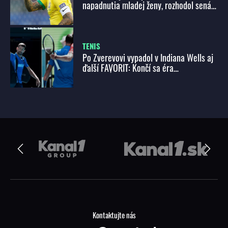
napadnutia mladej ženy, rozhodol senát.
Futbalista vinu popiera
TENIS
Po Zverevovi vypadol v Indiana Wells aj
ďalší FAVORIT: Končí sa éra
LEGENDÁRNEHO Djokoviča?
Kontaktujte nás