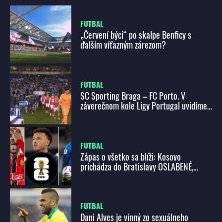
FUTBAL
„Červení býci“ po skalpe Benficy s
ďalším víťazným zárezom?
FUTBAL
SC Sporting Braga – FC Porto. V
záverečnom kole Ligy Portugal uvidíme
priamy súboj o 3. miesto!
FUTBAL
Zápas o všetko sa blíži: Kosovo
prichádza do Bratislavy OSLABENÉ,
miliónový klenot si natrhol sval!
FUTBAL
Dani Alves je vinný zo sexuálneho