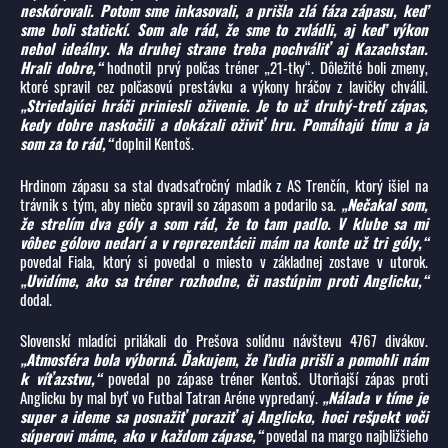
neskórovali. Potom sme inkasovali, a prišla zlá fáza zápasu, keď
sme boli statickí. Som ale rád, že sme to zvládli, aj keď výkon
nebol ideálny. Na druhej strane treba pochváliť aj Kazachstan.
Hrali dobre,“
hodnotil prvý polčas tréner „21-tky“. Dôležité boli zmeny,
ktoré spravil cez polčasovú prestávku a výkony hráčov z lavičky chválil.
„Striedajúci hráči priniesli oživenie. Je to už druhý-tretí zápas,
kedy dobre naskočili a dokázali oživiť hru. Pomáhajú tímu a ja
som za to rád,“
doplnil Kentoš.
Hrdinom zápasu sa stal dvadsaťročný mladík z AS Trenčín, ktorý išiel na
trávnik s tým, aby niečo spravil so zápasom a podarilo sa.
„Nečakal som,
že strelím dva góly a som rád, že to tam padlo. V klube sa mi
vôbec gólovo nedarí a v reprezentácii mám na konte už tri góly,“
povedal Fiala, ktorý si povedal o miesto v základnej zostave v utorok.
„Uvidíme, ako sa tréner rozhodne, či nastúpim proti Anglicku,“
dodal.
Slovenskí mladíci prilákali do Prešova solídnu návštevu 4767 divákov.
„Atmosféra bola výborná. Ďakujem, že ľudia prišli a pomohli nám
k víťazstvu,“
povedal po zápase tréner Kentoš. Utorňajší zápas proti
Anglicku by mal byť vo Futbal Tatran Aréne vypredaný.
„Nálada v tíme je
super a ideme sa posnažiť poraziť aj Anglicko, hoci rešpekt voči
súperovi máme, ako v každom zápase,“
povedal na margo najbližšieho