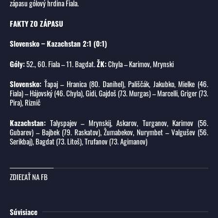
zápasu gólový hrdina Fiala.
FAKTY ZO ZÁPASU
Slovensko – Kazachstan 2:1 (0:1)
Góly:
52., 60. Fiala – 11. Bagdat.
ŽK:
Chyla – Karimov, Mrynski
Slovensko:
Ťapaj – Hranica (80. Danihel), Pališčák, Jakubko, Mielke (46.
Fiala) – Hájovský (46. Chyla), Gidi, Gajdoš (73. Murgas) – Marcelli, Griger (73.
Pira), Riznič
Kazachstan:
Talyspajev – Mrynskij, Askarov, Turganov, Karimov (56.
Gubarev) – Bajbek (79. Raskatov), Žumabekov, Nurymbet – Valgušev (56.
Serikbaj), Bagdat (73. Litoš), Trufanov (73. Agimanov)
ZDIEĽAŤ NA FB
Súvisiace