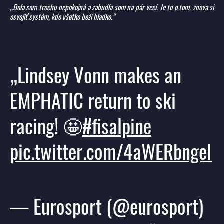
„Bola som trochu nepokojná a zabudla som na pár vecí. Je to o tom, znova si
osvojiť systém, kde všetko beží hladko.“
Lindsey Vonn makes an
EMPHATIC return to ski
racing! 🤩
#fisalpine
pic.twitter.com/4aWERbngeI
— Eurosport (@eurosport)