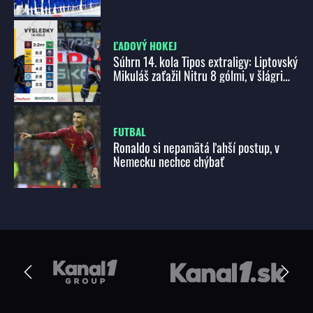
nedočkali, no stali sa hrdinami!
ĽADOVÝ HOKEJ
Súhrn 14. kola Tipos extraligy: Liptovský
Mikuláš zaťažil Nitru 8 gólmi, v šlágri
víťazstvo Slovana pod Pustým hradom
FUTBAL
Ronaldo si nepamätá ľahší postup, v
Nemecku nechce chýbať