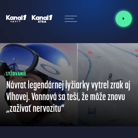
LYŽOVANIE
Návrat legendárnej lyžiarky vytrel zrak aj
Vlhovej. Vonnová sa teší, že môže znovu
„zažívať nervozitu“