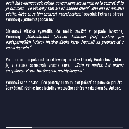
proti. Má vymenené celé koleno, neviem sama ako sa mám na to pozerať, či to
je biznisovo… Po výsledky tam asi už nebude chodiť, lebo ona už dosiahla
všetko. Alebo sú za tým sponzori, naozaj neviem,“
povedala Petra na adresu
Vonnovej v jednom z podcastov.
Slalomová víťazka vysvetlila, čo mohlo zavážiť v prípade hviezdnej
Vonnovej.
„Medzinárodná lyžiarska federácia (FIS) rozdáva pre
najúspešnejších lyžiarov histórie divoké karty. Nemusíš sa prepracovať z
konca dopredu.“
Podporu ale naopak dostala od bývalej tenistky Daniely Hantuchovej, ktorá
jej v statuse adresovala vrúcne slová.
„Toto sa nazýva, byť pravou
šampiónkou. Bravo. Raz šampión, navždy šampión!”
Vonnová si na nasledujúce preteky bude musieť počkať do polovice januára.
Ženy čakajú rýchlostné disciplíny svetového pohára v rakúskom Sv. Antone.