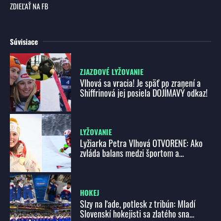
ZDIEĽAŤ NA FB
Súvisiace
ZJAZDOVÉ LYŽOVANIE
Vlhová sa vracia! Je späť po zranení a
Shiffrinová jej posiela DOJÍMAVÝ odkaz!
LYŽOVANIE
Lyžiarka Petra Vlhová OTVORENE: Ako
zvláda balans medzi športom a
biznisom?
HOKEJ
Slzy na ľade, potlesk z tribún: Mladí
Slovenskí hokejisti sa zlatého sna