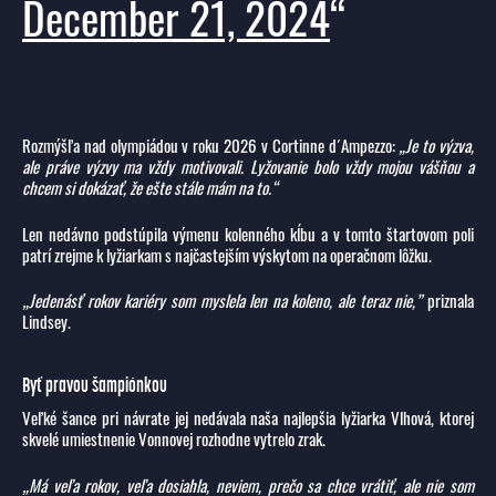
December 21, 2024
Rozmýšľa nad olympiádou v roku 2026 v Cortinne d´Ampezzo:
„Je to výzva,
ale práve výzvy ma vždy motivovali. Lyžovanie bolo vždy mojou vášňou a
chcem si dokázať, že ešte stále mám na to.“
Len nedávno podstúpila výmenu kolenného kĺbu a v tomto štartovom poli
patrí zrejme k lyžiarkam s najčastejším výskytom na operačnom lôžku.
„Jedenásť rokov kariéry som myslela len na koleno, ale teraz nie,”
priznala
Lindsey.
Byť pravou šampiónkou
Veľké šance pri návrate jej nedávala naša najlepšia lyžiarka Vlhová, ktorej
skvelé umiestnenie Vonnovej rozhodne vytrelo zrak.
„Má veľa rokov, veľa dosiahla, neviem, prečo sa chce vrátiť, ale nie som