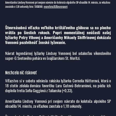
Američanka Lindsey Vonnová pri svojom návrate do kolotoča alpského SP obsadila 14. miesto, za víťazkou
zaostala o 1,18 sekundy. Foto: TASR/AP,
reprofoto/X/@eurosport
Štvornásobná víťazka veľkého krištáľového glóbusu sa na plochu
vrátila po šiestich rokoch. Popri momentálnej neúčasti našej
lyžiarky Petry Vlhovej a Američanky Mikaely Shiffrinovej dokázala
Vonnová pozdvihnúť ženské lyžovanie.
Návrat legendárnej lyžiarky Lindsey Vonnovej bol udalosťou víkendového
super-G Svetového pohára vo švajčiarskom St. Moritzi.
Nechcela nič riskovať
Víťazstvo si v sobotu odniesla rakúska lyžiarka Cornelia Hütterová, ktorá o
18 stotín zdolala domácu favoritku Laru Gutovú-Behramiovú, na pódiu ich
doplnila tretia Sofia Goggiová z Talianska (+0,33).
Američanka Lindsey Vonnová pri svojom návrate do kolotoča alpského SP
obsadila 14. miesto, za víťazkou zaostala o 1,18 sekundy.