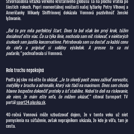
Štvornásobná víťazka veľkého krištáľového glóbusu sa na plochu vrátila po
šiestich rokoch. Popri momentálnej neúčasti našej lyžiarky Petry Vlhovej a
Američanky Mikaely Shiffrinovej dokázala Vonnová pozdvihnúť ženské
lyžovanie.
„Bol to pre mňa perfektný štart. Dnes to bol však len prvý krok, túžim
dosiahnuť ešte viac. Čo sa týka línie, nechcela som nič riskovať, v niektorých
úsekoch som jazdila konzervatívne. Potrebovala som sa dostať za každú cenu
do cieľa a pripísať si solídny výsledok. A presne to sa mi
podarilo,“
pochvaľovala si Vonnová.
Bola trochu nepokojná
Podľa jej slov má ešte čo ukázať.
„Je to skvelý pocit znovu zažívať nervozitu,
motýliky v bruchu a adrenalín, ktorý vás tlačí na maximum. Dnes som chcela
hlavne bezpečne dokončiť preteky a ísť stabilne. Nebol to deň na riskovanie,
ale viem, že mám ešte veľa, čo môžem ukázať,“
citoval Eurosport TV
portál
sport24.pluska.sk
.
40-ročná Vonnová môže vzbudzovať dojem, že v tomto veku už niet
pomyslenia na súťaženie, avšak neprajníkom ukázala, že kde je vôľa, tam je
cesta.