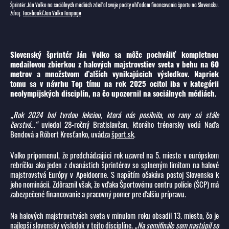
Šprintér Ján Volko na sociálnych médiách zdeiľal svoje pocity ohľadom financovania športu na Slovensku.
Zdroj:
Facebook/Ján Volko Fanpage
Slovenský šprintér Ján Volko sa môže pochváliť kompletnou
medailovou zbierkou z halových majstrovstiev sveta v behu na 60
metrov a množstvom ďalších vynikajúcich výsledkov. Napriek
tomu sa v návrhu Top tímu na rok 2025 ocitol iba v kategórii
neolympijských disciplín, na čo upozornil na sociálnych médiách.
„Rok 2024 bol tvrdou lekciou, ktorá nás posilnila, no rany sú stále
čerstvé…“
uviedol 28-ročný Bratislavčan, ktorého trénersky vedú Naďa
Bendová a Róbert Kresťanko, uvádza
šport.sk
.
Volko pripomenul, že predchádzajúci rok uzavrel na 5. mieste v európskom
rebríčku ako jeden z dvanástich šprintérov so splneným limitom na halové
majstrovstvá Európy v Apeldoorne. S napätím očakáva postoj Slovenska k
jeho nominácii. Zdôraznil však, že vďaka Športovému centru polície (ŠCP) má
zabezpečené financovanie a pracovný pomer pre ďalšiu prípravu.
Na halových majstrovstvách sveta v minulom roku obsadil 13. miesto, čo je
najlepší slovenský výsledok v tejto disciplíne.
„Na semifinále som nastúpil so