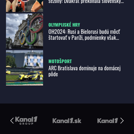
sezóny: Dvakrát prekonala slovenský
rekord a zaradila sa medzi svetovú elitu!
OLYMPIJSKÉ HRY
OH2024: Rusi a Bielorusi budú môcť
štartovať v Paríži, podmienky však
považujú za diskriminačné
MOTOŠPORT
ARC Bratislava dominuje na domácej
pôde