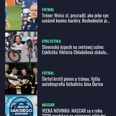
FUTBAL
Tréner Weiss st. prezradil, ako jeho syn
oznámil koniec kariéry. Rozhodnutie je
viac-menej isté
CYKLISTIKA
Slovenský úspech na svetovej scéne:
Cyklistka Viktória Chladoňová získala
striebro v časovke do 23 rokov
FUTBAL
Škrtel krstil pivom a trávou. Vyšla
autobiografia futbalistu Jána Ďuricu
NASCAR
VEĽKÁ NOVINKA: NASCAR sa v roku
2026 predstaví na námornej základni