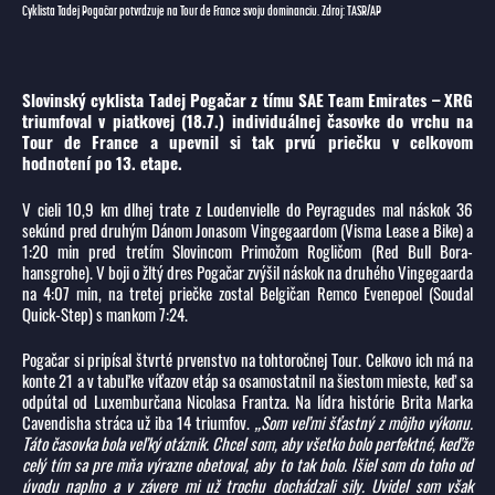
Cyklista Tadej Pogačar potvrdzuje na Tour de France svoju dominanciu. Zdroj: TASR/AP
Slovinský cyklista Tadej Pogačar z tímu SAE Team Emirates – XRG
triumfoval v piatkovej (18.7.) individuálnej časovke do vrchu na
Tour de France a upevnil si tak prvú priečku v celkovom
hodnotení po 13. etape.
V cieli 10,9 km dlhej trate z Loudenvielle do Peyragudes mal náskok 36
sekúnd pred druhým Dánom Jonasom Vingegaardom (Visma Lease a Bike) a
1:20 min pred tretím Slovincom Primožom Rogličom (Red Bull Bora-
hansgrohe). V boji o žltý dres Pogačar zvýšil náskok na druhého Vingegaarda
na 4:07 min, na tretej priečke zostal Belgičan Remco Evenepoel (Soudal
Quick-Step) s mankom 7:24.
Pogačar si pripísal štvrté prvenstvo na tohtoročnej Tour. Celkovo ich má na
konte 21 a v tabuľke víťazov etáp sa osamostatnil na šiestom mieste, keď sa
odpútal od Luxemburčana Nicolasa Frantza. Na lídra histórie Brita Marka
Cavendisha stráca už iba 14 triumfov.
„Som veľmi šťastný z môjho výkonu.
Táto časovka bola veľký otáznik. Chcel som, aby všetko bolo perfektné, keďže
celý tím sa pre mňa výrazne obetoval, aby to tak bolo. Išiel som do toho od
úvodu naplno a v závere mi už trochu dochádzali sily. Uvidel som však