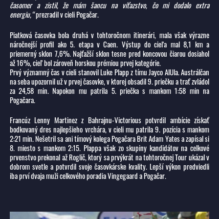
časomer a zistil, že mám šancu na víťazstvo, čo mi dodalo extra
energiu,“
prezradil v cieli Pogačar.
Piatková časovka bola druhá v tohtoročnom itinerári, mala však výrazne
náročnejší profil ako 5. etapa v Caen. Výstup do cieľa mal 8,1 km a
priemerný sklon 7,6%. Najťažší sklon tesne pred koncovou čiarou dosiahol
až 16%, cieľ bol zároveň horskou prémiou prvej kategórie.
Prvý významný čas v cieli stanovil Luke Plapp z tímu Jayco AlUla. Austrálčan
na seba upozornil už v prvej časovke, v ktorej obsadil 9. priečku a trať zvládol
za 24,58 min. Napokon mu patrila 5. priečka s mankom 1:58 min na
Pogačara.
Francúz Lenny Martinez z Bahrajnu-Victorious potvrdil ambície získať
bodkovaný dres najlepšieho vrchára, v cieli mu patrila 9. pozícia s mankom
2:21 min. Nešetril sa ani tímový kolega Pogačara Brit Adam Yates a zapísal si
8. miesto s mankom 2:15. Plappa však zo skupiny kandidátov na celkové
prvenstvo prekonal až Roglič, ktorý sa prvýkrát na tohtoročnej Tour ukázal v
dobrom svetle a potvrdil svoje časovkárske kvality. Lepší výkon predviedli
iba prví dvaja muži celkového poradia Vingegaard a Pogačar.