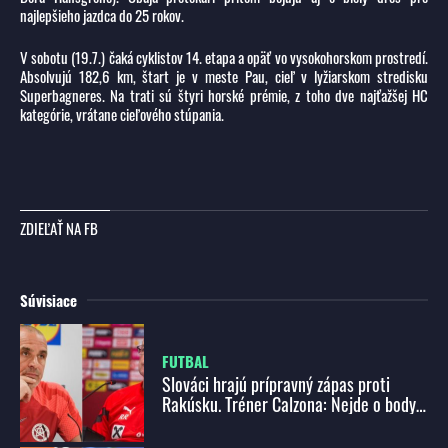
najlepšieho jazdca do 25 rokov.
V sobotu (19.7.) čaká cyklistov 14. etapa a opäť vo vysokohorskom prostredí.
Absolvujú 182,6 km, štart je v meste Pau, cieľ v lyžiarskom stredisku
Superbagneres. Na trati sú štyri horské prémie, z toho dve najťažšej HC
kategórie, vrátane cieľového stúpania.
ZDIEĽAŤ NA FB
Súvisiace
FUTBAL
Slováci hrajú prípravný zápas proti
Rakúsku. Tréner Calzona: Nejde o body,
ale hráme za našu krajinu