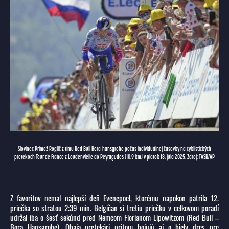
Slovinec Primož Roglič z tímu Red Bull Bora-hansgrohe počas individuálnej časovky na cyklistických
pretekoch Tour de France z Loudenvielle do Peyragudes (10,9 km) v piatok 18. júla 2025. Zdroj: TASR/AP
Z favoritov nemal najlepší deň Evenepoel, ktorému napokon patrila 12.
priečka so stratou 2:39 min. Belgičan si tretiu priečku v celkovom poradí
udržal iba o šesť sekúnd pred Nemcom Florianom Lipowitzom (Red Bull –
Bora Hansgrohe). Obaja pretekári pritom bojujú aj o biely dres pre