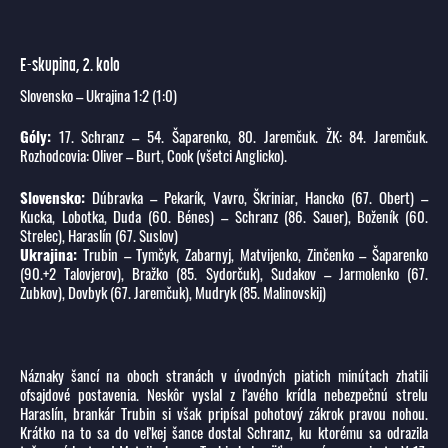
E-skupina, 2. kolo
Slovensko – Ukrajina 1:2 (1:0)
Góly:
17. Schranz – 54. Šaparenko, 80. Jaremčuk. ŽK: 84. Jaremčuk.
Rozhodcovia: Oliver – Burt, Cook (všetci Anglicko).
Slovensko:
Dúbravka – Pekarík, Vavro, Škriniar, Hancko (67. Obert) –
Kucka, Lobotka, Duda (60. Bénes) – Schranz (86. Sauer), Boženík (60.
Strelec), Haraslín (67. Suslov)
Ukrajina:
Trubin – Tymčyk, Zabarnyj, Matvijenko, Zinčenko – Šaparenko
(90.+2 Talovjerov), Bražko (85. Sydorčuk), Sudakov – Jarmolenko (67.
Zubkov), Dovbyk (67. Jaremčuk), Mudryk (85. Malinovskij)
Náznaky šancí na oboch stranách v úvodných piatich minútach zhatili
ofsajdové postavenia. Neskôr vyslal z ľavého krídla nebezpečnú strelu
Haraslín, brankár Trubin si však pripísal pohotový zákrok pravou nohou.
Krátko na to sa do veľkej šance dostal Schranz, ku ktorému sa odrazila