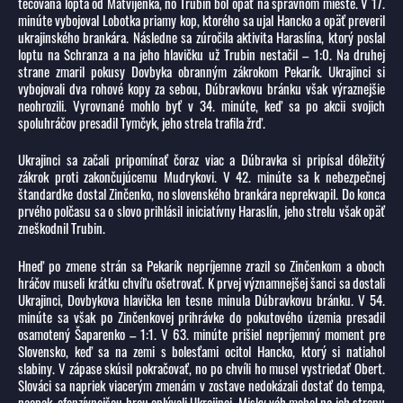
tečovaná lopta od Matvijenka, no Trubin bol opäť na správnom mieste. V 17.
minúte vybojoval Lobotka priamy kop, ktorého sa ujal Hancko a opäť preveril
ukrajinského brankára. Následne sa zúročila aktivita Haraslína, ktorý poslal
loptu na Schranza a na jeho hlavičku už Trubin nestačil – 1:0. Na druhej
strane zmaril pokusy Dovbyka obranným zákrokom Pekarík. Ukrajinci si
vybojovali dva rohové kopy za sebou, Dúbravkovu bránku však výraznejšie
neohrozili. Vyrovnané mohlo byť v 34. minúte, keď sa po akcii svojich
spoluhráčov presadil Tymčyk, jeho strela trafila žrď.
Ukrajinci sa začali pripomínať čoraz viac a Dúbravka si pripísal dôležitý
zákrok proti zakončujúcemu Mudrykovi. V 42. minúte sa k nebezpečnej
štandardke dostal Zinčenko, no slovenského brankára neprekvapil. Do konca
prvého polčasu sa o slovo prihlásil iniciatívny Haraslín, jeho strelu však opäť
zneškodnil Trubin.
Hneď po zmene strán sa Pekarík nepríjemne zrazil so Zinčenkom a oboch
hráčov museli krátku chvíľu ošetrovať. K prvej významnejšej šanci sa dostali
Ukrajinci, Dovbykova hlavička len tesne minula Dúbravkovu bránku. V 54.
minúte sa však po Zinčenkovej prihrávke do pokutového územia presadil
osamotený Šaparenko – 1:1. V 63. minúte prišiel nepríjemný moment pre
Slovensko, keď sa na zemi s bolesťami ocitol Hancko, ktorý si natiahol
slabiny. V zápase skúsil pokračovať, no po chvíli ho musel vystriedať Obert.
Slováci sa napriek viacerým zmenám v zostave nedokázali dostať do tempa,
naopak, ofenzívnejšou hrou oplývali Ukrajinci. Misky váh mohol na ich stranu