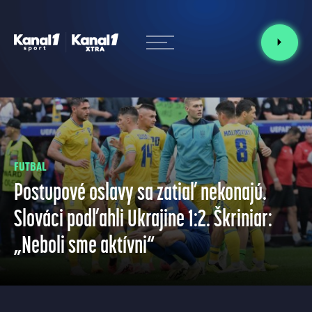
FUTBAL
Postupové oslavy sa zatiaľ nekonajú.
Slováci podľahli Ukrajine 1:2. Škriniar:
„Neboli sme aktívni“