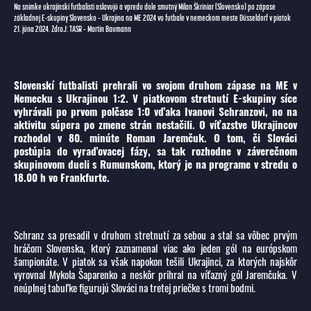
Na snímke ukrajinskí futbalisti oslavujú a vpredu dole smutný Milan Škriniar (Slovensko) po zápase
základnej E-skupiny Slovensko – Ukrajina na ME 2024 vo futbale v nemeckom meste Düsseldorf v piatok
21. júna 2024. ZdroJ: TASR – Martin Baumann
Slovenskí futbalisti prehrali vo svojom druhom zápase na ME v
Nemecku s Ukrajinou 1:2. V piatkovom stretnutí E-skupiny síce
vyhrávali po prvom polčase 1:0 vďaka Ivanovi Schranzovi, no na
aktivitu súpera po zmene strán nestačili. O víťazstve Ukrajincov
rozhodol v 80. minúte Roman Jaremčuk. O tom, či Slováci
postúpia do vyraďovacej fázy, sa tak rozhodne v záverečnom
skupinovom dueli s Rumunskom, ktorý je na programe v stredu o
18.00 h vo Frankfurte.
Schranz sa presadil v druhom stretnutí za sebou a stal sa vôbec prvým
hráčom Slovenska, ktorý zaznamenal viac ako jeden gól na európskom
šampionáte. V piatok sa však napokon tešili Ukrajinci, za ktorých najskôr
vyrovnal Mykola Šaparenko a neskôr prihral na víťazný gól Jaremčuka. V
neúplnej tabuľke figurujú Slováci na tretej priečke s tromi bodmi.