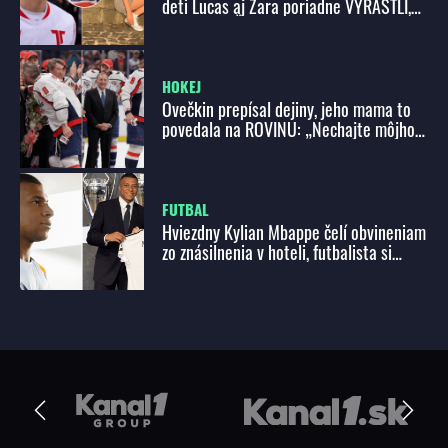
deti Lucas aj Zara poriadne VYRÁSTLI,
pozrite sa, ČO TERAZ ROBIA
HOKEJ
Ovečkin prepísal dejiny, jeho mama to
povedala na ROVINU: „Nechajte môjho
syna na POKOJI!“
FUTBAL
Hviezdny Kylian Mbappe čelí obvineniam
zo znásilnenia v hoteli, futbalista si
preto kopol do tímu PSG