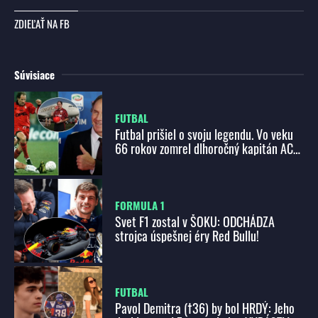
ZDIEĽAŤ NA FB
Súvisiace
FUTBAL
Futbal prišiel o svoju legendu. Vo veku
66 rokov zomrel dlhoročný kapitán AC
Miláno
FORMULA 1
Svet F1 zostal v ŠOKU: ODCHÁDZA
strojca úspešnej éry Red Bullu!
FUTBAL
Pavol Demitra (†36) by bol HRDÝ: Jeho