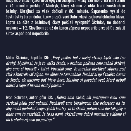
v 74. minúte preklopiť Mudryk, ktorý strelou z uhla trafil konštrukciu
bránky. Ukrajinci sa však dočkali v 80. minúte. Šaparenko vyslal do
šestnástky Jaremčuka, ktorý si zoči-voči Dúbravkovi zachoval chladnú hlavu.
Loptu sa ešte z bránkovej čiary pokúsil vykopnúť Škriniar, no dobehol
neskoro – 1:2. Slovákom sa už do konca zápasu nepodarilo presadiť a zaistiť
si tak aspoň bod nepodarilo.
Milan Škriniar, kapitán SR:
„Prvý polčas bol z našej strany lepší, ako ten
druhý. Myslím si, že je to veľká škoda, v druhom polčase sme neboli aktívni,
ako sme si hovorili v šatni. Povedali sme, že musíme dostávať súpera pod
tlak a kontrolovať zápas, no vôbec to tam nebolo. Nechať si ujsť takúto šancu
je škoda, ale musíme dať hlavy hore. Musíme si povedať veci, ktoré neboli
dobré a zlepšiť hlavne druhý polčas.“
Ivan Schranz, autor gólu SR:
„Dobre sme začali, ale postupom času sme
strácali pôdu pod nohami. Nechávali sme Ukrajincom viac priestoru na to,
aby mohli podnikať svoje rýchle kontry. Je to škoda, potom sme dostali góly a
dnes sme to nezvládli. Je to za nami, ukázali sme dobré momenty a ideme si
do tretieho zápasu po postup.“