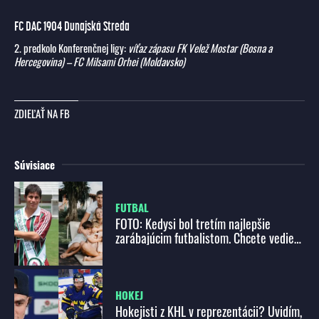
FC DAC 1904 Dunajská Streda
2. predkolo Konferenčnej ligy:
víťaz zápasu FK Velež Mostar (Bosna a
Hercegovina) – FC Milsami Orhei (Moldavsko)
ZDIEĽAŤ NA FB
Súvisiace
FUTBAL
FOTO: Kedysi bol tretím najlepšie
zarábajúcim futbalistom. Chcete vedieť,
ako sa má teraz?
HOKEJ
Hokejisti z KHL v reprezentácii? Uvidím,