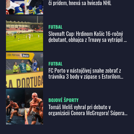
či prídem, hnevá sa hviezda NHL
FUTBAL
Slovnaft Cup: Hrdinom Košíc 16-ročný
debutant, obhajca z Trnavy sa vytrápil v
Šamoríne
FUTBAL
FC Porto v nástojčivej snahe zobrať z
trávnika 3 body v zápase s Estorilom
Praia
BOJOVÉ ŠPORTY
Tomáš Meliš vyhral pri debute v
organizácii Conora McGregora! Súpera
ukončil brutálnym KO