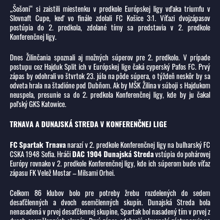
„Šošoni“ si zaistili miestenku v predkole Európskej ligy vďaka triumfu v
Slovnaft Cupe, keď vo finále zdolali FC Košice 3:1. Víťazi dvojzápasov
postúpia do 2. predkola, zdolané tímy sa predstavia v 2. predkole
Konferenčnej ligy.
Dnes Žilinčania spoznali aj možných súperov pre 2. predkolo. V prípade
postupu cez Hajduk Split ich v Európskej lige čaká cyperský Pafos FC. Prvý
zápas by odohrali vo štvrtok 23. júla na pôde súpera, o týždeň neskôr by sa
odveta hrala na štadióne pod Dubňom. Ak by MŠK Žilina v súboji s Hajdukom
neuspela, presunie sa do 2. predkola Konferenčnej ligy, kde by ju čakal
poľský GKS Katowice.
TRNAVA A DUNAJSKÁ STREDA V KONFERENČNEJ LIGE
FC Spartak Trnava
narazí v 2. predkole Konferenčnej ligy na bulharský FC
CSKA 1948 Sofia. Hráči
DAC 1904 Dunajská Streda
vstúpia do pohárovej
Európy rovnako v 2. predkole Konferenčnej ligy, kde ich súperom bude víťaz
zápasu FK Velež Mostar – Milsami Orhei.
Celkom 86 klubov bolo pre potreby žrebu rozdelených do sedem
desaťčlenných a dvoch osemčlenných skupín. Dunajská Streda bola
nenasadená v prvej desaťčlennej skupine, Spartak bol nasadený tím v prvej z