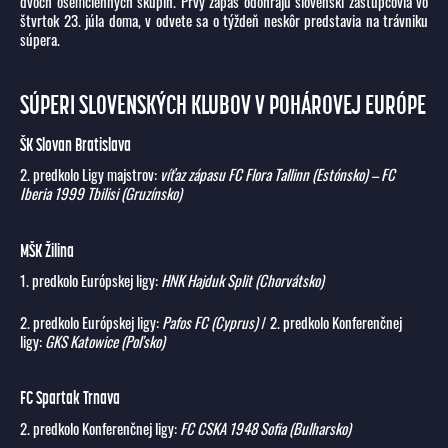
dvoch osemčlenných skupín. Prvý zápas odohrajú slovenskí zástupcovia vo
štvrtok 23. júla doma, v odvete sa o týždeň neskôr predstavia na trávniku
súpera.
SÚPERI SLOVENSKÝCH KLUBOV V POHÁROVEJ EURÓPE
ŠK Slovan Bratislava
2. predkolo Ligy majstrov:
víťaz zápasu FC Flora Tallinn (Estónsko) – FC
Iberia 1999 Tbilisi (Gruzínsko)
MŠK Žilina
1. predkolo Európskej ligy:
HNK Hajduk Split (Chorvátsko)
2. predkolo Európskej ligy:
Pafos FC (Cyprus)
/ 2. predkolo Konferenčnej
ligy:
GKS Katowice (Poľsko)
FC Spartak Trnava
2. predkolo Konferenčnej ligy:
FC CSKA 1948 Sofia (Bulharsko)