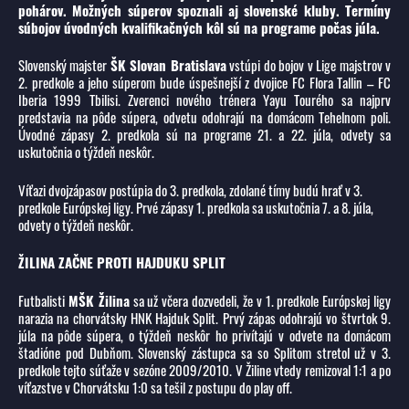
pohárov. Možných súperov spoznali aj slovenské kluby. Termíny
súbojov úvodných kvalifikačných kôl sú na programe počas júla.
Slovenský majster
ŠK Slovan Bratislava
vstúpi do bojov v Lige majstrov v
2. predkole a jeho súperom bude úspešnejší z dvojice FC Flora Tallin – FC
Iberia 1999 Tbilisi. Zverenci nového trénera Yayu Tourého sa najprv
predstavia na pôde súpera, odvetu odohrajú na domácom Tehelnom poli.
Úvodné zápasy 2. predkola sú na programe 21. a 22. júla, odvety sa
uskutočnia o týždeň neskôr.
Víťazi dvojzápasov postúpia do 3. predkola, zdolané tímy budú hrať v 3.
predkole Európskej ligy. Prvé zápasy 1. predkola sa uskutočnia 7. a 8. júla,
odvety o týždeň neskôr.
ŽILINA ZAČNE PROTI HAJDUKU SPLIT
Futbalisti
MŠK Žilina
sa už včera dozvedeli, že v 1. predkole Európskej ligy
narazia na chorvátsky HNK Hajduk Split. Prvý zápas odohrajú vo štvrtok 9.
júla na pôde súpera, o týždeň neskôr ho privítajú v odvete na domácom
štadióne pod Dubňom. Slovenský zástupca sa so Splitom stretol už v 3.
predkole tejto súťaže v sezóne 2009/2010. V Žiline vtedy remizoval 1:1 a po
víťazstve v Chorvátsku 1:0 sa tešil z postupu do play off.