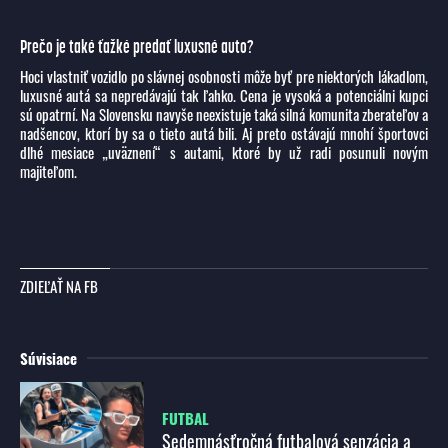
Prečo je také ťažké predať luxusné auto?
Hoci vlastniť vozidlo po slávnej osobnosti môže byť pre niektorých lákadlom,
luxusné autá sa nepredávajú tak ľahko. Cena je vysoká a potenciálni kupci
sú opatrní. Na Slovensku navyše neexistuje taká silná komunita zberateľov a
nadšencov, ktorí by sa o tieto autá bili. Aj preto ostávajú mnohí športovci
dlhé mesiace „uväznení“ s autami, ktoré by už radi posunuli novým
majiteľom.
ZDIEĽAŤ NA FB
Súvisiace
FUTBAL
Sedemnásťročná futbalová senzácia a