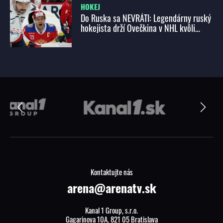
HOKEJ
Do Ruska sa NEVRÁTI: Legendárny ruský
hokejista drží Ovečkina v NHL kvôli
odvážnemu cieľu!
Kontaktujte nás
arena@arenatv.sk
Kanal 1 Group, s.r.o.
Gagarinova 10A, 821 05 Bratislava