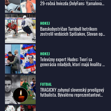
29-ročná hviezda OnlyFans: Yamalova
dovolenka, ktorá ŠOKOVALA Španielsko
HOKEJ
Banskobystričan Turnbull hetrikom
zostrelil vedúcich Spišiakov, Slovan opäť
naskočil na víťaznú vlnu (súhrn 38. kola
Tipos extraligy)
HOKEJ
Televízny expert Hudec: Tvorí sa
generácia mladých, ktorí majú kvalitu a
chcú reprezentovať Slovensko
FUTBAL
TRAGICKY zahynul slovenský prvoligový
futbalista. Bývalému reprezentantovi
bolo 36 rokov