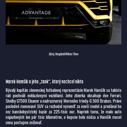
Zdroj: Unsplash/Viktor Theo
Marek Hamšík a jeho „tank“, ktorý nechcel nikto
Bývalý kapitán slovenskej futbalovej reprezentácie Marek Hamšík sa takisto
rád pochváli exkluzívnymi vozidlami. Jeho zbierka obsahuje dve Ferrari,
Shelby GT500 Eleanor a nadrozmerný Mercedes triedy-G 500 Brabus. Práve
posledné menované SUV sa rozhodol vymeniť za novší model a predával ho
cez banskobystrický bazár za 225-tisíc eur. Napriek tomu, že malo auto
najazdených len pár tisíc kilometrov, o kupcov bola núdza a Hamšík musel
cenu postupne znižovať.