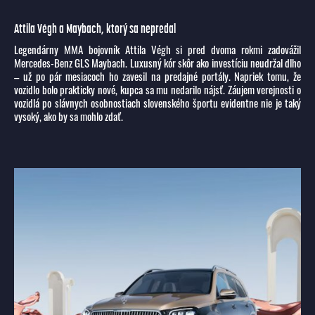
Attila Végh a Maybach, ktorý sa nepredal
Legendárny MMA bojovník Attila Végh si pred dvoma rokmi zadovážil
Mercedes-Benz GLS Maybach. Luxusný kór skôr ako investíciu neudržal dlho
– už po pár mesiacoch ho zavesil na predajné portály. Napriek tomu, že
vozidlo bolo prakticky nové, kupca sa mu nedarilo nájsť. Záujem verejnosti o
vozidlá po slávnych osobnostiach slovenského športu evidentne nie je taký
vysoký, ako by sa mohlo zdať.