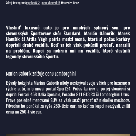
Zdroj: Instagram/
mgaborik12
,
marekhamsik17
, Mercedes-Benz
Vlastniť luxusné auto je pre mnohých splnený sen, pre
slovenských športovcov skôr štandard. Marián Gáborík, Marek
Hamšík či Attila Végh patria medzi mená, ktoré si počas kariéry
dopriali drahé vozidlá. Keď sa ich však pokúsili predať, narazili
na problém. Kupci sa nehrnú ani na vozidlá, ktoré vlastnili
legendy slovenského športu.
Marián Gáborík znižuje cenu Lamborghini
Bývalý hokejista Marián Gáborík nikdy neskrýval svoju vášeň pre luxusné a
rýchle autá, informoval portál
Šport24
. Počas kariéry aj po jej skončení si
doprial Ferrari 458 Italia Speciale, Porsche 911 GT3 RS či Lamborghini Urus.
Práve posledné menované SUV sa však snaží predať už niekoľko mesiacov.
Pôvodne ho ponúkal za vyše 280-tisíc eur, no keď sa kupci neozývali, znížil
cenu na 250-tisíc eur.