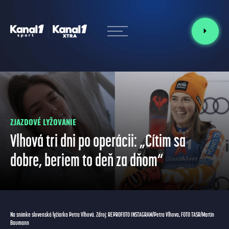
ZJAZDOVÉ LYŽOVANIE
Vlhová tri dni po operácii: „Cítim sa
dobre, beriem to deň za dňom“
Na snímke slovenská lyžiarka Petra Vlhová. Zdroj: REPROFOTO INSTAGRAM/Petra Vlhova, FOTO TASR/Martin
Baumann