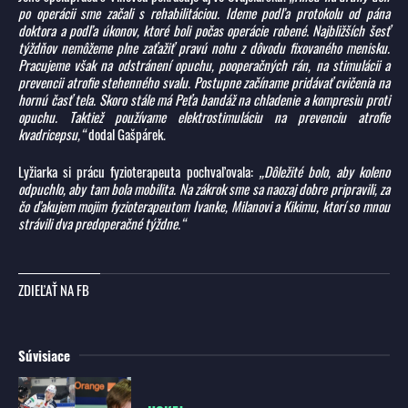
po operácii sme začali s rehabilitáciou. Ideme podľa protokolu od pána
doktora a podľa úkonov, ktoré boli počas operácie robené. Najbližších šesť
týždňov nemôžeme plne zaťažiť pravú nohu z dôvodu fixovaného menisku.
Pracujeme však na odstránení opuchu, pooperačných rán, na stimulácii a
prevencii atrofie stehenného svalu. Postupne začíname pridávať cvičenia na
hornú časť tela. Skoro stále má Peťa bandáž na chladenie a kompresiu proti
opuchu. Taktiež používame elektrostimuláciu na prevenciu atrofie
kvadricepsu,“
dodal Gašpárek.
Lyžiarka si prácu fyzioterapeuta pochvaľovala:
„Dôležité bolo, aby koleno
odpuchlo, aby tam bola mobilita. Na zákrok sme sa naozaj dobre pripravili, za
čo ďakujem mojim fyzioterapeutom Ivanke, Milanovi a Kikimu, ktorí so mnou
strávili dva predoperačné týždne.“
ZDIEĽAŤ NA FB
Súvisiace