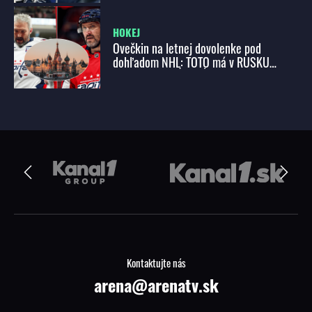
jasným cieľom!
HOKEJ
Ovečkin na letnej dovolenke pod
dohľadom NHL: TOTO má v RUSKU
hokejista ZAKÁZANÉ!
Kontaktujte nás
arena@arenatv.sk