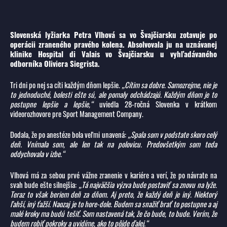
Slovenská lyžiarka Petra Vlhová sa vo Švajčiarsku zotavuje po
operácii zraneného pravého kolena. Absolvovala ju na uznávanej
klinike Hospital di Valais vo Švajčiarsku u vyhľadávaného
odborníka Oliviera Siegrista.
Tri dni po nej sa cíti každým dňom lepšie.
„Cítim sa dobre. Samozrejme, nie je
to jednoduché, bolesti ešte sú, ale pomaly odchádzajú. Každým dňom je to
postupne lepšie a lepšie,“
uviedla 28-ročná Slovenka v krátkom
videorozhovore pre Sport Management Company.
Dodala, že po anestéze bola veľmi unavená:
„Spala som v podstate skoro celý
deň. Vnímala som, ale len tak na polovicu. Predovšetkým som teda
oddychovala v izbe.“
Vlhová má za sebou prvé vážne zranenie v kariére a verí, že po návrate na
svah bude ešte silnejšia:
„Tá najväčšia výzva bude postaviť sa znovu na lyže.
Teraz to však beriem deň za dňom. Aj preto, že každý deň je iný. Niektorý
ľahší, iný ťažší. Naozaj je to hore-dole. Budem sa snažiť brať to postupne a aj
malé kroky ma budú tešiť. Som nastavená tak, že čo bude, to bude. Verím, že
budem robiť pokroky a uvidíme, ako to pôjde ďalej.“