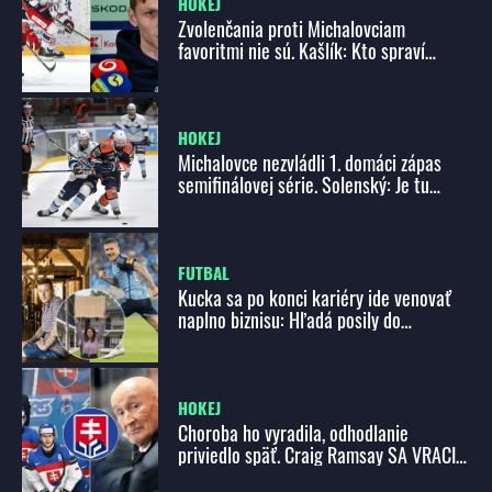
HOKEJ
Zvolenčania proti Michalovciam
favoritmi nie sú. Kašlík: Kto spraví
menej chýb, ten tie zápasy vyhrá
HOKEJ
Michalovce nezvládli 1. domáci zápas
semifinálovej série. Solenský: Je tu
obrovský priestor na zlepšenie!
FUTBAL
Kucka sa po konci kariéry ide venovať
naplno biznisu: Hľadá posily do
reštaurácie, platové podmienky sú
SKLAMANÍM!
HOKEJ
Choroba ho vyradila, odhodlanie
priviedlo späť. Craig Ramsay SA VRACIA
k reprezentácii s novou energiou a