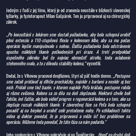
Jedným z ľudí z jej tímu, ktorý je od zranenia neustále v blízkosti slovenskej
lyžiarky, je fyzioterapeut Milan Gašpárek. Ten ju pripravoval aj na chirurgický
zákrok.
„Po konzultácii s lekárom sme dostali požiadavku, aby bola schopná urobiť
plnú extenziu a 110-stupňovú flexiu v kolennom kĺbe, aby sa mu počas
operácie lepšie manipulovalo s nohou. Ďalšia požiadavka bola odstránenie
opuchu mäkkých tkanív poškodených pri úraze. A tretí predpoklad
úspešného zákroku bol čo najviac obmedziť atrofiu, teda oslabenie
stehenného svalu, a to z dôvodu stability kolena,“
vysvetlil.
Dodal, že s Vlhovou pracoval dvojfázovo, štyri až päť hodín denne.
„Postupne
sme začali pridávať aj dlhšie prechádzky, najskôr s barlami a neskôr aj bez
nich. Pridali sme tiež bazén, v ktorom najskôr Peťa kráčala, postupne robila
aj rôzne cvičenia. Koleno sa zo dňa na deň zlepšovalo. Niektoré chvíle boli
ľahšie, iné ťažšie, ale bolo vidieť progres v regenerácii kolena a v tom, ako sa
zlepšuje rozsah mäkkých tkanív. V záverečnej fáze sa Peťa bola schopná
posadiť aj na bicykel a urobiť celé pretočenie nohy. Po vzhliadnutí tohto
videa aj doktor povedal, že je pripravená a môže ísť bez problémov na
operáciu. Môžeme teda povedať, že táto fáza sa nám podarila.“
Jeho spolupráca s Vlhovou pokračuje aj vo Švajčiarsku.
„Hneď na druhý deň