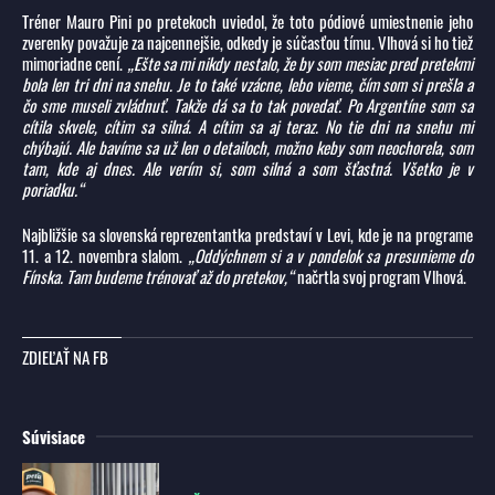
Tréner Mauro Pini po pretekoch uviedol, že toto pódiové umiestnenie jeho
zverenky považuje za najcennejšie, odkedy je súčasťou tímu. Vlhová si ho tiež
mimoriadne cení.
„Ešte sa mi nikdy nestalo, že by som mesiac pred pretekmi
bola len tri dni na snehu. Je to také vzácne, lebo vieme, čím som si prešla a
čo sme museli zvládnuť. Takže dá sa to tak povedať. Po Argentíne som sa
cítila skvele, cítim sa silná. A cítim sa aj teraz. No tie dni na snehu mi
chýbajú. Ale bavíme sa už len o detailoch, možno keby som neochorela, som
tam, kde aj dnes. Ale verím si, som silná a som šťastná. Všetko je v
poriadku.“
Najbližšie sa slovenská reprezentantka predstaví v Levi, kde je na programe
11. a 12. novembra slalom.
„Oddýchnem si a v pondelok sa presunieme do
Fínska. Tam budeme trénovať až do pretekov,“
načrtla svoj program Vlhová.
ZDIEĽAŤ NA FB
Súvisiace