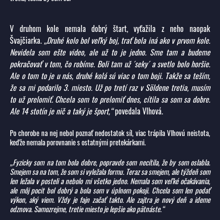
V druhom kole nemala dobrý štart, vyťažila z neho naopak
Švajčiarka.
„Druhé kolo bol veľký boj, trať bola iná ako v prvom kole.
Nevidela som ešte video, ale už to je jedno. Sme tam a budeme
pokračovať v tom, čo robíme. Boli tam už ´seky´ a svetlo bolo horšie.
Ale o tom to je u nás, druhé kolá sú viac o tom boji. Takže sa teším,
že sa mi podarilo 3. miesto. Už po tretí raz v Söldene tretia, musím
to už prelomiť. Chcela som to prelomiť dnes, cítila sa som sa dobre.
Ale 14 stotín je nič a taký je šport,“
povedala Vlhová.
Po chorobe na nej nebol poznať nedostatok síl, viac trápila Vlhovú neistota,
keďže nemala porovnanie s ostatnými pretekárkami.
„Fyzicky som na tom bola dobre, popravde som necítila, že by som oslabla.
Smejem sa na tom, že som si vyležala formu. Teraz sa smejem, ale týždeň som
len ležala v posteli a nebolo mi všetko jedno. Nemala som veľké očakávania,
ale môj pocit bol dobrý a bola som v úplnom pokoji. Chcela som len podať
výkon, aký viem. Vždy je fajn začať takto. Ale zajtra je nový deň a ideme
odznova. Samozrejme, tretie miesto je lepšie ako pätnáste.“