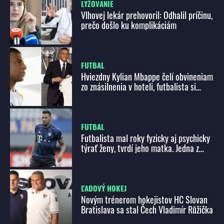
LYŽOVANIE
Vlhovej lekár prehovoril: Odhalil príčinu,
prečo došlo ku komplikáciám
FUTBAL
Hviezdny Kylian Mbappe čelí obvineniam
zo znásilnenia v hoteli, futbalista si
preto kopol do tímu PSG
FUTBAL
Futbalista mal roky fyzicky aj psychicky
týrať ženy, tvrdí jeho matka. Jedna z
nich si vzala život
ĽADOVÝ HOKEJ
Novým trénerom hokejistov HC Slovan
Bratislava sa stal Čech Vladimír Růžička