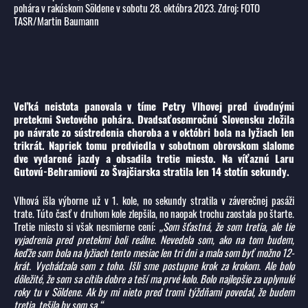
pohára v rakúskom Söldene v sobotu 28. októbra 2023. Zdroj: FOTO
TASR/Martin Baumann
Veľká neistota panovala v tíme Petry Vlhovej pred úvodnými
pretekmi Svetového pohára. Dvadsaťosemročnú Slovensku zložila
po návrate zo sústredenia choroba a v októbri bola na lyžiach len
trikrát. Napriek tomu predviedla v sobotnom obrovskom slalome
dve vydarené jazdy a obsadila tretie miesto. Na víťaznú Laru
Gutovú-Behramiovú zo Švajčiarska stratila len 14 stotín sekundy.
Vlhová išla výborne už v 1. kole, no sekundy stratila v záverečnej pasáži
trate. Túto časť v druhom kole zlepšila, no naopak trochu zaostala po štarte.
Tretie miesto si však nesmierne cení:
„Som šťastná, že som tretia, ale tie
vyjadrenia pred pretekmi boli reálne. Nevedela som, ako na tom budem,
keďže som bola na lyžiach tento mesiac len tri dni a mala som byť možno 12-
krát. Vychádzala som z toho. Išli sme postupne krok za krokom. Ale bolo
dôležité, že som sa cítila dobre a teší ma prvé kolo. Bolo najlepšie za uplynulé
roky tu v Söldene. Ak by mi nieto pred tromi týždňami povedal, že budem
tretia, tešila by som sa.“