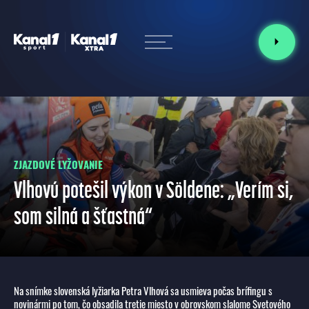
ZJAZDOVÉ LYŽOVANIE
Vlhovú potešil výkon v Söldene: „Verím si,
som silná a šťastná“
Na snímke slovenská lyžiarka Petra Vlhová sa usmieva počas brífingu s
novinármi po tom, čo obsadila tretie miesto v obrovskom slalome Svetového