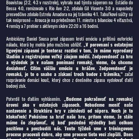
Boavistou (2:2, 4:3 v rozstrele), vyhralo nad týmto súperom na Estádio do
Bessa 4:0, remizovalo s Rio Ave 2:2, zdolalo Gil Vicente 3:0 a naposledy
presvedčivo zdolalo Estrelu Amadora na jej trávniku 4:1. Tabuľkové súčty sú
tak neúprosné – Arouca je na priebežnom 11. mieste s bilanciou 4 víťazstvá,
4 remízy a 7 prehier s aktívnym skóre 22:20 a 16 bodmi.
Ambiciózny Daniel Sousa pred zápasom krotí emóciu a prílišnú euforickú
náladu, ktorá by mohla jeho mužstvu ublížiť.
„V porovnaní s ostatnými
ligovými zápasmi je tentoraz rozdiel v tom, že máme vypredaný
štadión a registrujeme veľký záujem médií. Zodpovednosť za hru
a výsledok je v našom ponímaní rovnaký, vieme, čo chceme
dosiahnuť. Cítim väčšiu emóciu u hráčov. Zodpovednosť je
rovnaká, je to o snahe a získaní troch bodov z trávnika,“
začal
rozprávanie domáci kouč, ktorý chce z dnešného zápasu vydolovať ďalší
bodový zisk.
Potvrdil to ďalším vyhlásením.
„Budeme pokračovať na rovnakej
úrovni ako v ostatných zápasoch. Nebudeme meniť naše
nastavenie a štruktúru hry v závislosti od súpera. Nech je to
ktokoľvek! Pokúsime sa hrať našu hru, pritom vieme, že stále
máme čo zlepšovať, aj keď posledné výsledky boli celkom
pozitívne a povzbudili nás. Tento týždeň sme v tréningovom
procese pracovali dobre, aby sme procese tieto veci zlepšili. Dnes