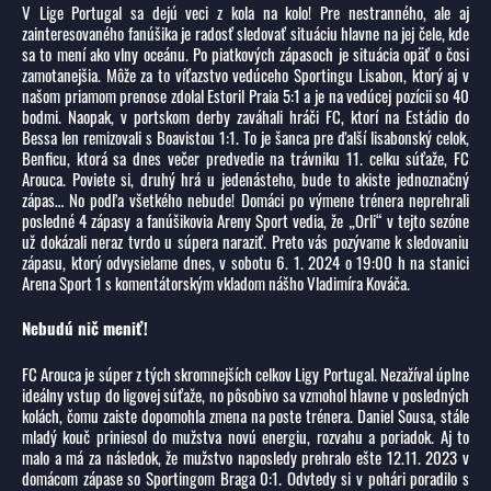
V Lige Portugal sa dejú veci z kola na kolo! Pre nestranného, ale aj
zainteresovaného fanúšika je radosť sledovať situáciu hlavne na jej čele, kde
sa to mení ako vlny oceánu. Po piatkových zápasoch je situácia opäť o čosi
zamotanejšia. Môže za to víťazstvo vedúceho Sportingu Lisabon, ktorý aj v
našom priamom prenose zdolal Estoril Praia 5:1 a je na vedúcej pozícii so 40
bodmi. Naopak, v portskom derby zaváhali hráči FC, ktorí na Estádio do
Bessa len remizovali s Boavistou 1:1. To je šanca pre ďalší lisabonský celok,
Benficu, ktorá sa dnes večer predvedie na trávniku 11. celku súťaže, FC
Arouca. Poviete si, druhý hrá u jedenásteho, bude to akiste jednoznačný
zápas… No podľa všetkého nebude! Domáci po výmene trénera neprehrali
posledné 4 zápasy a fanúšikovia Areny Sport vedia, že „Orli“ v tejto sezóne
už dokázali neraz tvrdo u súpera naraziť. Preto vás pozývame k sledovaniu
zápasu, ktorý odvysielame dnes, v sobotu 6. 1. 2024 o 19:00 h na stanici
Arena Sport 1 s komentátorským vkladom nášho Vladimíra Kováča.
Nebudú nič meniť!
FC Arouca je súper z tých skromnejších celkov Ligy Portugal. Nezažíval úplne
ideálny vstup do ligovej súťaže, no pôsobivo sa vzmohol hlavne v posledných
kolách, čomu zaiste dopomohla zmena na poste trénera. Daniel Sousa, stále
mladý kouč priniesol do mužstva novú energiu, rozvahu a poriadok. Aj to
malo a má za následok, že mužstvo naposledy prehralo ešte 12.11. 2023 v
domácom zápase so Sportingom Braga 0:1. Odvtedy si v pohári poradilo s