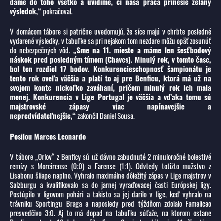
dáme do toho všetko a uvidíme, či naša práca prinesie želaný
výsledok,“
pokračoval.
V domácom tábore si patrične uvedomujú, že síce majú v chrbte posledné
vydarené výsledky, v tabuľke sa pri nejakom tom nezdare môžu opäť zosunúť
do nebezpečných vôd.
„Sme na 11. mieste a máme len šesťbodový
náskok pred posledným tímom (Chaves). Minulý rok, v tomto čase,
bol ten rozdiel 17 bodov. Konkurencieschopnosť šampionátu je
tento rok oveľa väčšia a platí to aj pre Benficu, ktorá má už na
svojom konte niekoľko zaváhaní, pričom minulý rok ich mala
menej. Konkurencia v Lige Portugal je väčšia a vďaka tomu sú
majstrovské zápasy viac napínavejšie a
nepredvídateľnejšie,“
zakončil Daniel Sousa.
Posilou Marcos Leonardo
V tábore „Orlov“ z Benficy sú už dávno zabudnuté 2 minuloročné bolestivé
remízy s Moreirense (0:0) a Farense (1:1). Odvtedy totižto mužstvo z
Lisabonu šliape naplno. Vyhralo maximálne dôležitý zápas v Lige majstrov v
Salzburgu a kvalifikovalo sa do jarnej vyraďovacej časti Európskej ligy.
Postúpilo v ligovom pohári a takisto sa jej darilo v lige, keď vyhralo na
trávniku Sportingu Braga a naposledy pred týždňom zdolalo Famalicao
presvedčivo 3:0. Aj to má dopad na tabuľku súťaže, na ktorom ostane