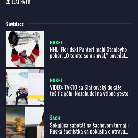
ZDIEĽAŤ NA FB
Súvisiace
HOKEJ
NHL: Floridskí Panteri majú Stanleyho
pohár. „O tomto som sníval,“ povedal
Bobrovskij
HOKEJ
VIDEO: TAKTO sa Slafkovský dokáže
tešiť z gólu: Nezabudol na vtipné gesto!
ŠACH
Šokujúca sabotáž na šachovom turnaji:
Ruská šachistka sa pokúsila o otravu
súperky ortuťou