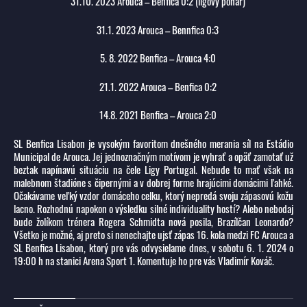
31.10. 2023 Arouca – Benfica 0:2 (ligový pohár)
31.1. 2023 Arouca – Bennfica 0:3
5. 8. 2022 Benfica – Arouca 4:0
21.1. 2022 Arouca – Benfica 0:2
14.8. 2021 Benfica – Arouca 2:0
SL Benfica Lisabon je vysokým favoritom dnešného merania síl na Estádio
Municipal de Arouca. Jej jednoznačným motívom je vyhrať a opäť zamotať už
beztak napínavú situáciu na čele Ligy Portugal. Nebude to mať však na
malebnom štadióne s čipernými a v dobrej forme hrajúcimi domácimi ľahké.
Očakávame veľký vzdor domáceho celku, ktorý nepredá svoju zápasovú kožu
lacno. Rozhodnú napokon o výsledku silné individuality hostí? Alebo nebodaj
bude žolíkom trénera Rogera Schmidta nová posila, Brazílčan Leonardo?
Všetko je možné, aj preto si nenechajte ujsť zápas 16. kola medzi FC Arouca a
SL Benfica Lisabon, ktorý pre vás odvysielame dnes, v sobotu 6. 1. 2024 o
19:00 h na stanici Arena Sport 1. Komentuje ho pre vás Vladimír Kováč.