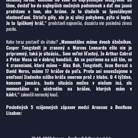
tímu, dostať ho do najlepších možných podmienok a dať mu jasnú
predstavu o tom, ako hráme. Je to útočník so špeciálnymi
vlastnosťami. Strieľa góly, ale je aj silný pohybovo, pýta si loptu.
Je to špičkový hráč,“
predstavil najnovšiu, dozaista nie poslednú zimnú
posilu.
Koho teraz postaviť do útoku?
„Momentálne máme dvoch útočníkov.
Casper Tengstedt je zranený a Marcos Leonardo ešte nie je
pripravený, taká je situácia… Som veľmi šťastný, že Arthur Cabral
a Petar Musa sú v dobrej kondícii. Ak sa pozrieme na náš tím, so
4 zraneniami, ktoré máme – Alex Bah, Tengstedt, Juan Bernat a
David Neres, máme 17 hráčov do poľa. Preto ani neuvažujeme o
uvoľnení žiadneho nášho hráča smerom preč z klubu. O 4 týždne,
koncom januára, bude situácia možno v niečom iná, ale
momentálne sa sústredím na hráčov, ktorých mám v
kádri,“
zakončil nemecký kouč.
Posledných 5 vzájomných zápasov medzi Aroucou a Benficou
Lisabon: