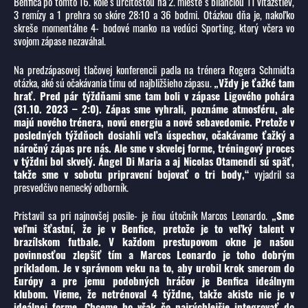
Benfica po tomto 16. kole s určitosťou na 2. mieste s bilanciou 11 víťazstiev,
3 remízy a 1 prehra so skóre 28:10 a 36 bodmi. Otázkou dňa je, nakoľko
skreše momentálne 4- bodové manko na vedúci Sporting, ktorý včera vo
svojom zápase nezaváhal.
Na predzápasovej tlačovej konferencii padla na trénera Rogera Schmidta
otázka, aké sú očakávania tímu od najbližšieho zápasu.
„Vždy je ťažké tam
hrať. Pred pár týždňami sme tam boli v zápase Ligového pohára
(31.10. 2023 – 2:0). Zápas sme vyhrali, poznáme atmosféru, ale
majú nového trénera, novú energiu a nové sebavedomie. Pretože v
posledných týždňoch dosiahli veľa úspechov, očakávame ťažký a
náročný zápas pre nás. Ale sme v skvelej forme, tréningový proces
v týždni bol skvelý. Ángel Di Maria a aj Nicolas Otamendi sú späť,
takže sme v sobotu pripravení bojovať o tri body,“
vyjadril sa
presvedčivo nemecký odborník.
Pristavil sa pri najnovšej posile- je ňou útočník Marcos Leonardo.
„Sme
veľmi šťastní, že je v Benfice, pretože je to veľký talent v
brazílskom futbale. V každom prestupovom okne je našou
povinnosťou zlepšiť tím a Marcos Leonardo je toho dobrým
príkladom. Je v správnom veku na to, aby urobil krok smerom do
Európy a pre jemu podobných hráčov je Benfica ideálnym
klubom. Vieme, že netrénoval 4 týždne, takže akiste nie je v
ideálnej forme. Chceme ho však čo najrýchlejšie integrovať do