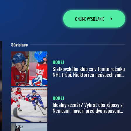
ONLINE VYSIELANIE
Súvisiace
HOKEJ
Slafkovského klub sa v tomto ročníku
NHL trápi. Niektorí za neúspech vinia
i jeho
HOKEJ
Ideálny scenár? Vyhrať oba zápasy s
Nemcami, hovorí pred dvojzápasom
vo Zvolene útočník Faško-Rudáš