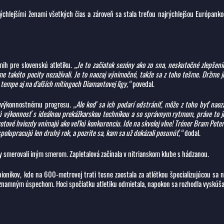
rýchlejšími ženami všetkých čias a zároveň sa stala treťou najrýchlejšou Európank
ih pre slovenskú atletiku.
„Je to začiatok sezóny ako zo sna, neskutočné zlepšeni
me takéto pocity nezažívali. Je to naozaj výnimočné, takže sa z toho tešme. Držme j
m tempe aj na ďalších mítingoch Diamantovej ligy,“
povedal.
mu výkonnostnému progresu.
„Ale keď sa ich podarí odstrániť, môže z toho byť naoz
ckú výkonnosť s ideálnou prekážkarskou technikou a so správnym rytmom, práve to j
svetové hviezdy vnímajú ako veľkú konkurenciu. Ide na skvelej vlne! Tréner Bram Pete
polupracujú len druhý rok, a pozrite sa, kam sa už dokázali posunúť,“
dodal.
ky smerovali iným smerom. Zapletalová začínala v nitrianskom klube s hádzanou.
ionikov, kde na 600-metrovej trati tesne zaostala za atlétkou špecializujúcou sa 
m významným úspechom. Hoci spočiatku atletiku odmietala, napokon sa rozhodla vyskúš