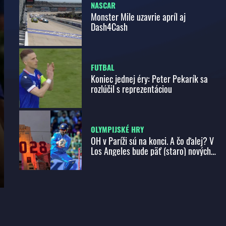
NASCAR
Monster Mile uzavrie apríl aj
Dash4Cash
FUTBAL
Koniec jednej éry: Peter Pekarík sa
rozlúčil s reprezentáciou
OLYMPIJSKÉ HRY
OH v Paríži sú na konci. A čo ďalej? V
Los Angeles bude päť (staro) nových
športov