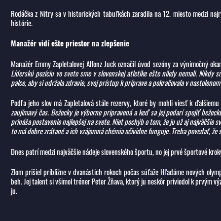
Rodáčka z Nitry sa v historických tabuľkách zaradila na 12. miesto medzi naj
histórie.
Manažér vidí ešte priestor na zlepšenie
Manažér Emmy Zapletalovej Alfonz Juck označil úvod sezóny za výnimočný okam
Líderskú pozíciu vo svete sme v slovenskej atletike ešte nikdy nemali. Nikdy s
palce, aby si udržala zdravie, svoj prístup k príprave a pokračovala v nastoleno
Podľa jeho slov má Zapletalová stále rezervy, ktoré by mohli viesť k ďalšie
zaujímavý čas. Bežecky je výborne pripravená a keď sa jej podarí spojiť beže
prináša postavenie najlepšej na svete. Niet pochýb o tom, že ju už aj najväčšie 
to má dobre zrátané a ich vzájomná chémia očividne funguje. Treba povedať, že s
Dnes patrí medzi najväčšie nádeje slovenského športu, no jej prvé športové kro
Zlom prišiel približne v dvanástich rokoch počas súťaže Hľadáme nových olymp
beh. Jej talent si všimol tréner Peter Žňava, ktorý ju neskôr priviedol k prvý
ju.