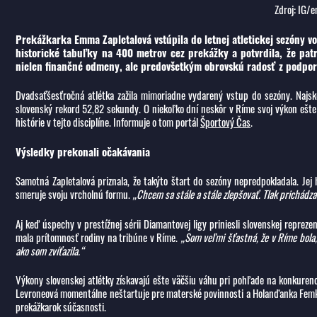
Zdroj: IG/
Prekážkarka Emma Zapletalová vstúpila do letnej atletickej sezóny v
historické tabuľky na 400 metrov cez prekážky a potvrdila, že patrí
nielen finančné odmeny, ale predovšetkým obrovskú radosť z podpory
Dvadsaťšesťročná atlétka zažila mimoriadne vydarený vstup do sezóny. Najsk
slovenský rekord 52,82 sekundy. O niekoľko dní neskôr v Ríme svoj výkon ešte
histórie v tejto disciplíne. Informuje o tom portál
Športový Čas
.
Výsledky prekonali očakávania
Samotná Zapletalová priznala, že takýto štart do sezóny nepredpokladala. Je
smeruje svoju vrcholnú formu.
„Chcem sa stále a stále zlepšovať. Tlak prichádz
Aj keď úspechy v prestížnej sérii Diamantovej ligy priniesli slovenskej repre
mala prítomnosť rodiny na tribúne v Ríme.
„Som veľmi šťastná, že v Ríme bola, 
ako som zvíťazila.“
Výkony slovenskej atlétky získavajú ešte väčšiu váhu pri pohľade na konkuren
Levroneová momentálne neštartuje pre materské povinnosti a Holanďanka Femke B
prekážkarok súčasnosti.