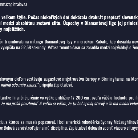
emmazapletalovaa
o veľkom štýle. Počas niekoľkých dní dokázala dvakrát prepísať slovensk
 medzi absolútnu svetovú elitu. Úspechy v Diamantovej lige jej priniesl
 najbližších.
ôr triumfovala na mítingu Diamantovej ligy v marockom Rabate, kde dosiahla no
 vylepšila na 52,58 sekundy. Vďaka tomuto času sa zaradila medzi najrýchlejšie že
j hlavným cieľom zostávajú augustové majstrovstvá Európy v Birminghame, na kto
a najmä odo mňa samej,“
pripojila Zapletalová.
zentantke finančné prémie vo výške približne 17 200 eur, oveľa väčšiu hodnotu pre 
že ma prišli povzbudiť. A veľmi si vážim, že tu bol aj môj starký a že ma mohol vidie
ciu, s ktorou sa musela popasovať. Hoci americká rekordérka Sydney McLaughlinov
olová sa sústreďuje na inú disciplínu, Zapletalová dokázala zdolať viacero elitný