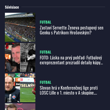
Súvisiace
FUTBAL
Zastaví Servette Ženeva postupový sen
Genku s Patrikom Hrošovským?
FUTBAL
FOTO: Láska na prvý pohľad: Futbalový
exreprezentant prezradil detaily kúpy
luxusného zrubu, užíva si samotu
FUTBAL
Slovan hrá v Konferenčnej lige proti
LOSC Lille o 1. miesto v A skupine.
Weiss: Hostí prekvapíme