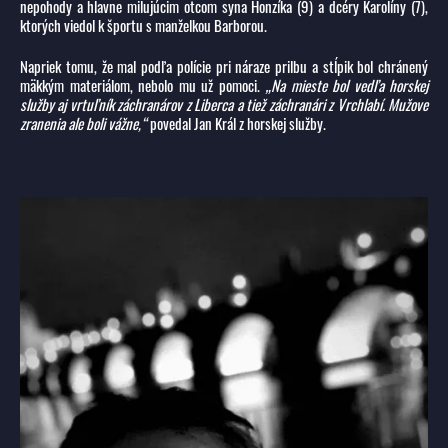
nepohody a hlavne milujúcim otcom syna Honzíka (9) a dcéry Karolíny (7),
ktorých viedol k športu s manželkou Barborou.
Napriek tomu, že mal podľa polície pri náraze prilbu a stĺpik bol chránený
mäkkým materiálom, nebolo mu už pomoci.
„Na mieste bol vedľa horskej
služby aj vrtuľník záchranárov z Liberca a tiež záchranári z Vrchlabí. Mužove
zranenia ale boli vážne,“
povedal Jan Král z horskej služby.