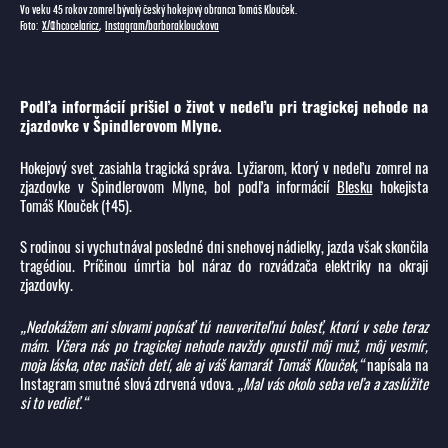
Vo veku 45 rokov zomrel bývalý český hokejový obranca Tomáš Klouček.
Foto:
X/@hcocelaricz
,
Instagram/barboraklouckova
Podľa informácií prišiel o život v nedeľu pri tragickej nehode na
zjazdovke v Špindlerovom Mlyne.
Hokejový svet zasiahla tragická správa. Lyžiarom, ktorý v nedeľu zomrel na
zjazdovke v Špindlerovom Mlyne, bol podľa informácií
Blesku
hokejista
Tomáš Klouček (†45).
S rodinou si vychutnával posledné dni snehovej nádielky, jazda však skončila
tragédiou. Príčinou úmrtia bol náraz do rozvádzača elektriky na okraji
zjazdovky.
„Nedokážem ani slovami popísať tú neuveriteľnú bolesť, ktorú v sebe teraz
mám. Včera nás po tragickej nehode navždy opustil môj muž, môj vesmír,
moja láska, otec našich detí, ale aj váš kamarát Tomáš Klouček,“
napísala na
Instagram smutné slová zdrvená vdova.
„Mal vás okolo seba veľa a zaslúžite
si to vedieť.“