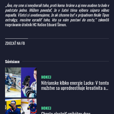
„Áno, my sme si nevyberali toho, proti komu hráme a aj mne osobne to bolo v
podstate jedno. Môžem povedať, že v šatni téma výberu súpera vôbec
nepadla. Všetci si uvedomujeme, že ak chceme byť v prípadnom finále Tipos
extraligy, musíme vyradiť toho, kto sa nám postaví do cesty,“
zakončil
rozprávanie útočník HC Košice Eduard Šimun.
ZDIEĽAŤ NA FB
Súvisiace
HOKEJ
Nitrianske klbko energie Lacka: V tomto
mužstve sa uprednostňuje kreativita a
hokejový um
HOKEJ
Chcete vlastniť unikátny dres