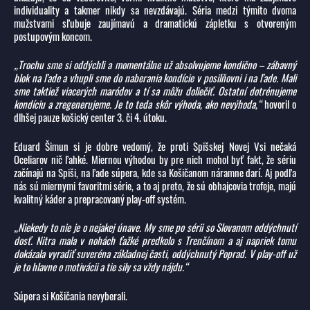
individuality a takmer nikdy sa nevzdávajú. Séria medzi týmito dvoma
mužstvami sľubuje zaujímavú a dramatickú zápletku s otvoreným
postupovým koncom.
„Trochu sme si oddýchli a momentálne už absolvujeme kondično – zábavný
blok na ľade a vhupli sme do naberania kondície v posilňovni i na ľade. Mali
sme taktiež viacerých maródov a tí sa môžu doliečiť. Ostatní dotrénujeme
kondíciu a zregenerujeme. Je to teda skôr výhoda, ako nevýhoda,“
hovoril o
dlhšej pauze košický center 3. či 4. útoku.
Eduard Šimun si je dobre vedomý, že proti Spišskej Novej Vsi nečaká
Oceliarov nič ľahké. Miernou výhodou by pre nich mohol byť fakt, že sériu
začínajú na Spiši, na ľade súpera, kde sa Košičanom náramne darí. Aj podľa
nás sú miernymi favoritmi série, a to aj preto, že sú obhajcovia trofeje, majú
kvalitný káder a prepracovaný play-off systém.
„Niekedy to nie je o nejakej únave. My sme po sérii so Slovanom oddýchnutí
dosť. Nitra mala v nohách ťažké predkolo s Trenčínom a aj napriek tomu
dokázala vyradiť suveréna základnej časti, oddýchnutý Poprad. V play-off už
je to hlavne o motivácii a tie sily sa vždy nájdu.“
Súpera si Košičania nevyberali.