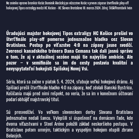
Na snímke vpravo brankár Košíc Dominik Riečický po vížazstve Košíc v prvom zápase štvrťfinále play-off
hokejovej Tipos extraligy medzi HC Košice – HC Slovan Bratislava 18. marca 2024. Zdroj: TASR/František Iván
Úradujúci majster hokejovej Tipos extraligy HC Košice prešiel vo
štvrťfinále play-off pomerne jednoznačne hladko cez Slovan
Bratislava. Postup po víťazstve 4:0 na zápasy jasne svedčí.
Zverenci kanadského trénera Dana Cemana tak dali jasnú správu
o tom, že aj v aktuálnej sezóne majú tie najvyššie ambície. Ale
pozor – v semifinále sa im do cesty postavia kvalitní a
nevyspytateľní hokejisti Spišskej Novej Vsi.
Séria, ktorá sa začne v piatok 5. 4. 2024, sľubuje veľkú hokejovú drámu. Aj
Spišiaci prešli štvrťfinále hladko 4:0 na zápasy, keď zdolali Banskú Bystricu.
Košičania majú pred nimi rešpekt, no veria, že sa im v konečnom účtovaní
podarí obhájiť majstrovský titul.
Sú presvedčiví. Vo veľkom slovenskom derby Slovanu Bratislava
jednoznačne nedali šancu. Vylepšili si úspešnosť na domácom ľade, kde
dvoma víťazstvami v Steel Aréne položili základ neskoršieho postupu. V
Bratislave potom umným, taktickým a vyspelým hokejom otupili zbrane
Belasých.