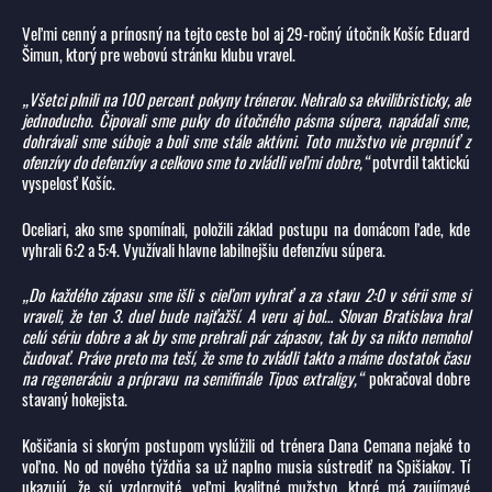
Veľmi cenný a prínosný na tejto ceste bol aj 29-ročný útočník Košíc Eduard
Šimun, ktorý pre webovú stránku klubu vravel.
„Všetci plnili na 100 percent pokyny trénerov. Nehralo sa ekvilibristicky, ale
jednoducho. Čipovali sme puky do útočného pásma súpera, napádali sme,
dohrávali sme súboje a boli sme stále aktívni. Toto mužstvo vie prepnúť z
ofenzívy do defenzívy a celkovo sme to zvládli veľmi dobre,“
potvrdil taktickú
vyspelosť Košíc.
Oceliari, ako sme spomínali, položili základ postupu na domácom ľade, kde
vyhrali 6:2 a 5:4. Využívali hlavne labilnejšiu defenzívu súpera.
„Do každého zápasu sme išli s cieľom vyhrať a za stavu 2:0 v sérii sme si
vraveli, že ten 3. duel bude najťažší. A veru aj bol… Slovan Bratislava hral
celú sériu dobre a ak by sme prehrali pár zápasov, tak by sa nikto nemohol
čudovať. Práve preto ma teší, že sme to zvládli takto a máme dostatok času
na regeneráciu a prípravu na semifinále Tipos extraligy,“
pokračoval dobre
stavaný hokejista.
Košičania si skorým postupom vyslúžili od trénera Dana Cemana nejaké to
voľno. No od nového týždňa sa už naplno musia sústrediť na Spišiakov. Tí
ukazujú, že sú vzdorovité, veľmi kvalitné mužstvo, ktoré má zaujímavé