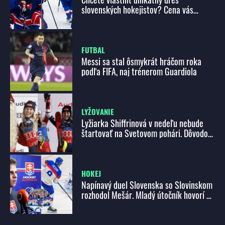
slovenských hokejistov? Cena vás
prekvapí!
FUTBAL
Messi sa stal ôsmykrát hráčom roka
podľa FIFA, naj trénerom Guardiola
LYŽOVANIE
Lyžiarka Shiffrinová v nedeľu nebude
štartovať na Svetovom pohári. Dôvodom
je jej včerajší nepríjemný pád
HOKEJ
Napínavý duel Slovenska so Slovinskom
rozhodol Mešár. Mladý útočník hovorí o
tlaku, príprave aj zlomových momentoch
zápasu!