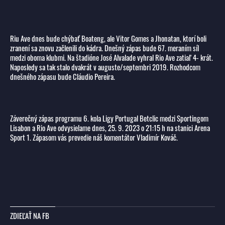
Riu Ave dnes bude chýbať Boateng, ale Vitor Gomes a Jhonatan, ktorí boli
zranení sa znovu začlenili do kádra. Dnešný zápas bude 67. meraním síl
medzi oboma klubmi. Na štadióne José Alvalade vyhral Rio Ave zatiaľ 4- krát.
Naposledy sa tak stalo dvakrát v auguste/septembri 2019. Rozhodcom
dnešného zápasu bude Cláudio Pereira.
Záverečný zápas programu 6. kola Ligy Portugal Betclic medzi Sportingom
Lisabon a Rio Ave odvysielame dnes, 25. 9. 2023 o 21:15 h na stanici Arena
Sport 1. Zápasom vás prevedie náš komentátor Vladimír Kováč.
ZDIEĽAŤ NA FB