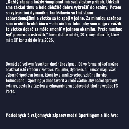
„Každý zápas a každý šampionát má svoj vlastný príbeh. Udržali
sme základ tímu a bolo dôležité dobre vykročiť do sezóny. Potom
sa vytvorí iná dynamika, fanúšikovia sa tiež stanú
sebavedomejšími a všetko sa to spojí v jedno. Za minulou sezónou
sme urobili hrubú čiaru – ale nie bez toho, aby sme najprv zvážili,
že všetko dobré sa môže zmeniť v jednom okamihu. Preto musíme
byť pozorní a ostražití,“
hovoril stále mladý, 38- ročný odborník, ktorý
má s CP kontrakt do leta 2026.
Domáci sú veľkým favoritom dnešného zápasu. Sú vo forme, aj keď možno
očakávať istú rotáciu v zostave. Paulinho, Gyorekes či Trincao majú však
výbornú športovú formu, ktorú by si mali zo sebou vziať na ihrisko.
Jednoducho – Sporting je dnes favorit a urobí všetko, aby našiel správny
rytmus, cestu k víťazstvu a jednoznačne sa bodovo dotiahol na vedúce FC
Porto.
Posledných 5 vzájomných zápasov medzi Sportingom a Rio Ave: