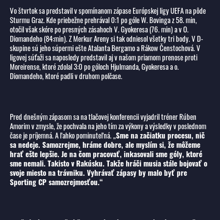
Vo štvrtok sa predstavil v spomínanom zápase Európskej ligy UEFA na pôde
Sturmu Graz. Kde priebežne prehrával 0:1 po góle W. Bovinga z 58. min,
otočil však skóre po presných zásahoch V. Gyokeresa (76. min) a v O.
Diomandeho (84:min). Z Merkur Areny si tak odniesol všetky tri body. V D-
skupine sú jeho súpermi ešte Atalanta Bergamo a Rákow Čenstochová. V
ligovej súťaži sa naposledy predstavil aj v našom priamom prenose proti
Moreirense, ktoré zdolal 3:0 po góloch Hjulmanda, Gyokeresa a o.
Diomandeho, ktoré padli v druhom polčase.
Pred dnešným zápasom sa na tlačovej konferencii vyjadril tréner Rúben
Amorim v zmysle, že pochvala na jeho tím za výkony a výsledky v poslednom
čase je príjemná. A ľahko pominuteľná. „
Sme na začiatku procesu, nič
sa nedeje. Samozrejme, hráme dobre, ale myslím si, že môžeme
hrať ešte lepšie. Je na čom pracovať, inkasovali sme góly, ktoré
sme nemali. Takisto v Rakúsku. Takže hráči musia stále bojovať o
svoje miesto na trávniku. Vyhrávať zápasy by malo byť pre
Sporting CP samozrejmosťou.“