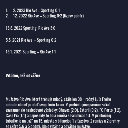
2. 2023 Rio Ave – Sporting 0:1
12. 2022 Rio Ave – Sporting 0:2 (ligový pohár)
13.8. 2022 Sporting Rio Ave 3:0
5.5. 2021 Rio Ave – Sporting 0:2
15.1. 2021 Sporting – Rio Ave 1:1
Vitálne, lež odvážne
Mužstvo Rio Ave, ktoré trénuje mladý, stále len 38 – ročný Luís Freire
nebude chcieť predať svoju kožu lacno. V prebiehajúcej sezóne zatiaľ
zaznamenalo nasledovné výsledky: Chaves (2:0), Estoril (0:2), FC Porto (1:2),
Casa Pia (1:1) a naposledy to bola remíza s Famalicao 1:1. V priebežnej
tabuľke je na „až“ na 15. mieste s bilanciou 1 víťazstvo, 2 remízy a 2 prehry
so skóre 5:6 a 5 bodmi. Ide o vitálne a odvážne mužstvo.