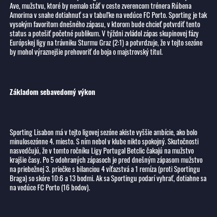
Ave, mužstvu, ktoré by nemalo stáť v ceste zverencom trénera Rúbena
Amorima v snahe dotiahnuť sa v tabuľke na vedúce FC Porto. Sporting je tak
vysokým favoritom dnešného zápasu, v ktorom bude chcieť potvrdiť tento
status a potešiť početné publikum. V týždni zvládol zápas skupinovej fázy
Európskej ligy na trávniku Sturmu Graz (2:1) a potvrdzuje, že v tejto sezóne
by mohol výraznejšie prehovoriť do boja o majstrovský titul.
Základom sebavedomý výkon
Sporting Lisabon má v tejto ligovej sezóne akiste vyššie ambície, ako bolo
minulosezónne 4. miesto. S ním nebol v klube nikto spokojný. Skutočnosti
nasvedčujú, že v tomto ročníku Ligy Portugal Betclic čakajú na mužstvo
krajšie časy. Po 5 odohraných zápasoch je pred dnešným zápasom mužstvo
na priebežnej 3. priečke s bilanciou 4 víťazstvá a 1 remíza (proti Sportingu
Braga) so skóre 10:6 a 13 bodmi. Ak sa Sportingu podarí vyhrať, dotiahne sa
na vedúce FC Porto (16 bodov).