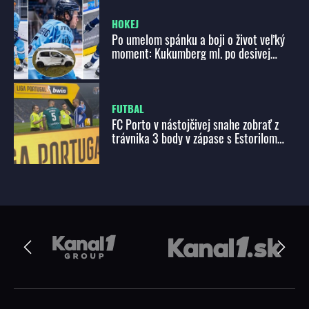
HOKEJ
Po umelom spánku a boji o život veľký
moment: Kukumberg ml. po desivej
nehode opäť na Slovane, čo povedal?
FUTBAL
FC Porto v nástojčivej snahe zobrať z
trávnika 3 body v zápase s Estorilom
Praia