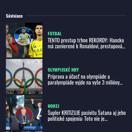
Súvisiace
FUTBAL
TENTO prestup trhne REKORDY: Hancko
má zamierené k Ronaldovi, prestupová
bomba na spadnutie!
OLYMPIJSKÉ HRY
Príprava a účasť na olympiáde a
paralympiáde vyjde na vyše 3 milióny
eur
HOKEJ
Šupler KRITIZUJE pasivitu Šatana aj jeho
politické spojenia: Toto nie je
manažment, ale DIVADLO!