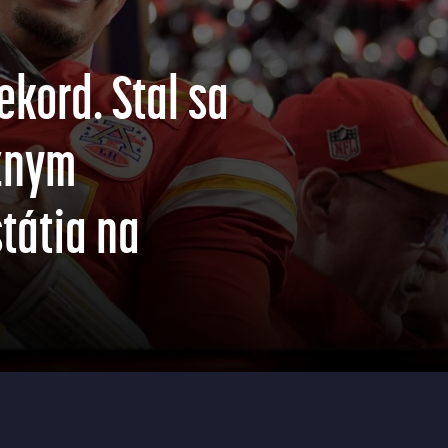
ekord. Stal sa
íznym
tátia na