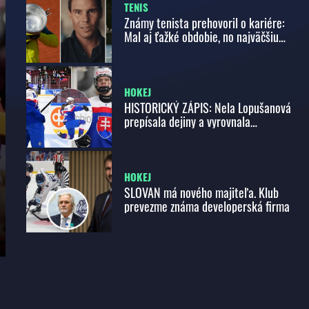
TENIS
Známy tenista prehovoril o kariére:
Mal aj ťažké obdobie, no najväčšiu
oporu našiel vždy v rodine
HOKEJ
HISTORICKÝ ZÁPIS: Nela Lopušanová
prepísala dejiny a vyrovnala
dlhoročný rekord!
HOKEJ
SLOVAN má nového majiteľa. Klub
prevezme známa developerská firma