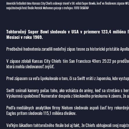
Americkí futbalisti tímu Kansas City Chiefs oslavujú triumf v 58. edícii Super Bowlu, keď vo finálovom zápase N
najužitočnejší hráč finále Patrick Mahomes pózuje s trofejou. FOTO TASR/AP
Tohtoročný Super Bowl sledovalo v USA v priemere 123,4 milióna ľud
Mesiaci v roku 1969.
Predbežné hodnotenia zaradili nedeľný zápas tesne za historické pristátie Apoll
V zápase zdolali Kansas City Chiefs tím San Francisco 49ers 25:22 po predĺžen
ktorá mohla sledovanosť zvýšiť.
Pred zápasom sa veľa špekulovalo o tom, či sa Swift vráti z Japonska, kde vystu
Swift snímali kamery počas toho, ako vchádza do arény, keď sa stretáva s her
Výskumná spoločnosť Numerator dospela z bleskového prieskumu k záveru, že až
Podľa mediálnych analytikov firmy Nielsen sledovalo aspoň časť hry rekordný
Eagles pritom sledovalo 115,1 milióna divákov.
Veľkým lákadlom tohtoročného finále bol aj fakt, že Chiefs obhajovali svoj majs