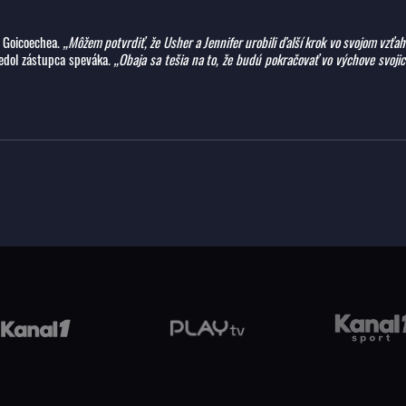
r Goicoechea.
„Môžem potvrdiť, že Usher a Jennifer urobili ďalší krok vo svojom vzťa
edol zástupca speváka.
„Obaja sa tešia na to, že budú pokračovať vo výchove svoji