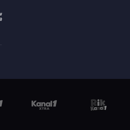
hu
ch