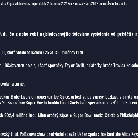
FL v Las Vegas zdolali v noci na pondelok 12. februára 2024 San Francisco 49ers 25:22 po predĺžení. Na snímke
í, čo z neho robí najsledovanejšie televízne vysielanie od pristátia n
a 11, ktoré videlo odhadom 125 až 150 miliónov ľudí.
í. Očakávanou bola aj účasť speváčky Taylor Swift, priateľky hráča Travisa Kelceh
povala na turné.
ečkou Blake Lively či rapperkou Ice Spice, aj keď sa po zápase bozkáva s priateľo
 20 % divákov Super Bowlu fandilo tímu Chiefs kvôli speváčkinmu vzťahu s Kelcem.
ch 202,4 milióna ľudí. Minuloročný zápas o Super Bowl medzi Chiefs a Philadelph
trovský titul. Polčasovú show predviedol spevák Usher spolu s hosťami ako Alicia Key