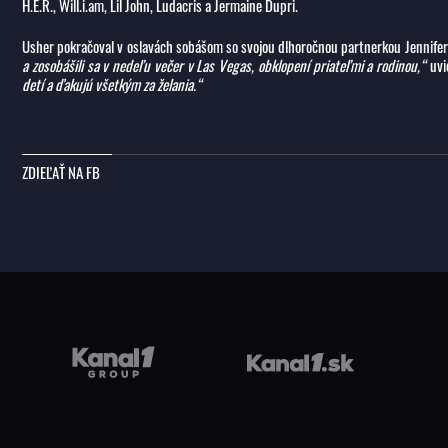
H.E.R., Will.i.am, Lil John, Ludacris a Jermaine Dupri.
Usher pokračoval v oslavách sobášom so svojou dlhoročnou partnerkou Jennife
a zosobášili sa v nedeľu večer v Las Vegas, obklopení priateľmi a rodinou,“
uvi
detí a ďakujú všetkým za želania.“
ZDIEĽAŤ NA FB