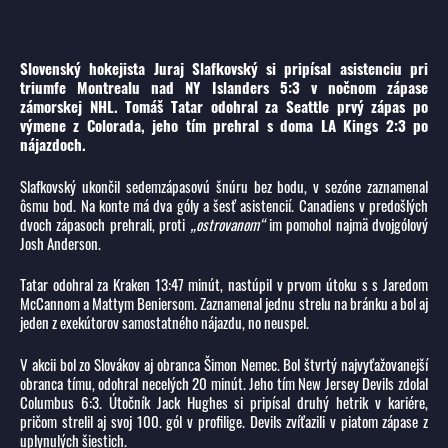
Slovenský hokejista Juraj Slafkovský si pripísal asistenciu pri
triumfe Montrealu nad NY Islanders 5:3 v nočnom zápase
zámorskej NHL. Tomáš Tatar odohral za Seattle prvý zápas po
výmene z Colorada, jeho tím prehral s doma LA Kings 2:3 po
nájazdoch.
Slafkovský ukončil sedemzápasovú šnúru bez bodu, v sezóne zaznamenal
ôsmu bod. Na konte má dva góly a šesť asistencií. Canadiens v predošlých
dvoch zápasoch prehrali, proti
„ostrovanom“
im pomohol najmä dvojgólový
Josh Anderson.
Tatar odohral za Kraken 13:47 minút, nastúpil v prvom útoku s s Jaredom
McCannom a Mattym Beniersom. Zaznamenal jednu strelu na bránku a bol aj
jeden z exekútorov samostatného nájazdu, no neuspel.
V akcii bol zo Slovákov aj obranca Šimon Nemec. Bol štvrtý najvyťažovanejší
obranca tímu, odohral necelých 20 minút. Jeho tím New Jersey Devils zdolal
Columbus 6:3. Útočník Jack Hughes si pripísal druhý hetrik v kariére,
pričom strelil aj svoj 100. gól v profilige. Devils zvíťazili v piatom zápase z
uplynulých šiestich.