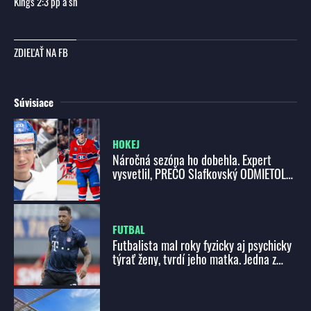
Kings 2:3 pp a sn
ZDIEĽAŤ NA FB
Súvisiace
HOKEJ
Náročná sezóna ho dobehla. Expert
vysvetlil, PREČO Slafkovský ODMIETOL
reprezentáciu!
FUTBAL
Futbalista mal roky fyzicky aj psychicky
týrať ženy, tvrdí jeho matka. Jedna z
nich si vzala život