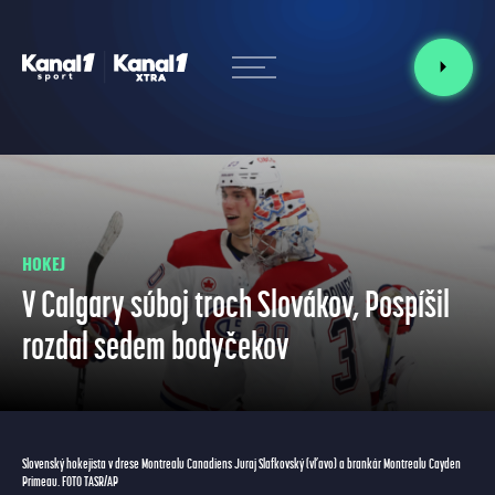
HOKEJ
V Calgary súboj troch Slovákov, Pospíšil
rozdal sedem bodyčekov
Slovenský hokejista v drese Montrealu Canadiens Juraj Slafkovský (vľavo) a brankár Montrealu Cayden
Primeau. FOTO TASR/AP