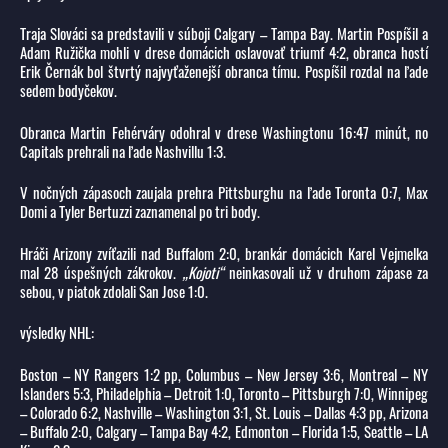
Traja Slováci sa predstavili v súboji Calgary – Tampa Bay. Martin Pospíšil a
Adam Ružička mohli v drese domácich oslavovať triumf 4:2, obranca hostí
Erik Černák bol štvrtý najvyťaženejší obranca tímu. Pospíšil rozdal na ľade
sedem bodyčekov.
Obranca Martin Fehérváry odohral v drese Washingtonu 16:47 minút, no
Capitals prehrali na ľade Nashvillu 1:3.
V nočných zápasoch zaujala prehra Pittsburghu na ľade Toronta 0:7, Max
Domi a Tyler Bertuzzi zaznamenal po tri body.
Hráči Arizony zvíťazili nad Buffalom 2:0, brankár domácich Karel Vejmelka
mal 28 úspešných zákrokov.
„Kojoti“
neinkasovali už v druhom zápase za
sebou, v piatok zdolali San Jose 1:0.
výsledky NHL:
Boston – NY Rangers 1:2 pp, Columbus – New Jersey 3:6, Montreal – NY
Islanders 5:3, Philadelphia – Detroit 1:0, Toronto – Pittsburgh 7:0, Winnipeg
– Colorado 6:2, Nashville – Washington 3:1, St. Louis – Dallas 4:3 pp, Arizona
– Buffalo 2:0, Calgary – Tampa Bay 4:2, Edmonton – Florida 1:5, Seattle – LA