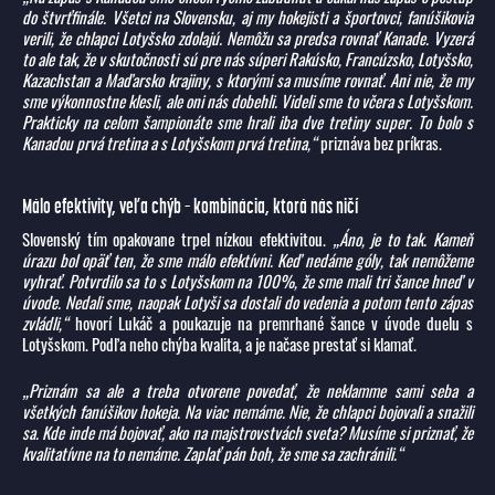
do štvrťfinále. Všetci na Slovensku, aj my hokejisti a športovci, fanúšikovia
verili, že chlapci Lotyšsko zdolajú. Nemôžu sa predsa rovnať Kanade. Vyzerá
to ale tak, že v skutočnosti sú pre nás súperi Rakúsko, Francúzsko, Lotyšsko,
Kazachstan a Maďarsko krajiny, s ktorými sa musíme rovnať. Ani nie, že my
sme výkonnostne klesli, ale oni nás dobehli. Videli sme to včera s Lotyšskom.
Prakticky na celom šampionáte sme hrali iba dve tretiny super. To bolo s
Kanadou prvá tretina a s Lotyšskom prvá tretina,“
priznáva bez príkras.
Málo efektivity, veľa chýb – kombinácia, ktorá nás ničí
Slovenský tím opakovane trpel nízkou efektivitou.
„Áno, je to tak. Kameň
úrazu bol opäť ten, že sme málo efektívni. Keď nedáme góly, tak nemôžeme
vyhrať. Potvrdilo sa to s Lotyšskom na 100%, že sme mali tri šance hneď v
úvode. Nedali sme, naopak Lotyši sa dostali do vedenia a potom tento zápas
zvládli,“
hovorí Lukáč a poukazuje na premrhané šance v úvode duelu s
Lotyšskom. Podľa neho chýba kvalita, a je načase prestať si klamať.
„Priznám sa ale a treba otvorene povedať, že neklamme sami seba a
všetkých fanúšikov hokeja. Na viac nemáme. Nie, že chlapci bojovali a snažili
sa. Kde inde má bojovať, ako na majstrovstvách sveta? Musíme si priznať, že
kvalitatívne na to nemáme. Zaplať pán boh, že sme sa zachránili.“