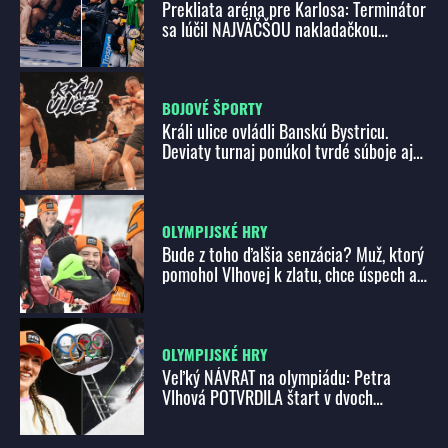
Prekliata aréna pre Karlosa: Terminátor
sa lúčil NAJVÄČŠOU nakladačkou
kariéry. V jednej chvíli sotva stál na
nohách
BOJOVÉ ŠPORTY
Králi ulice ovládli Banskú Bystricu.
Deviaty turnaj ponúkol tvrdé súboje aj
vzájomný rešpekt!
OLYMPIJSKÉ HRY
Bude z toho ďalšia senzácia? Muž, ktorý
pomohol Vlhovej k zlatu, chce úspech aj
v Miláne!
OLYMPIJSKÉ HRY
Veľký NÁVRAT na olympiádu: Petra
Vlhová POTVRDILA štart v dvoch
disciplínach