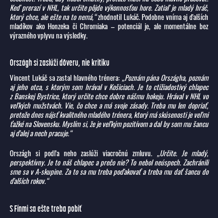
Keď prerazí v NHL, tak určite pôjde výkonnosťou hore. Zatiaľ je mladý hráč,
ktorý chce, ale ešte na to nemá,“
zhodnotil Lukáč. Podobne vníma aj ďalších
mladíkov ako Honzeka či Chromiaka – potenciál je, ale momentálne bez
výrazného vplyvu na výsledky.
Országh si zaslúži dôveru, nie kritiku
Vincent Lukáč sa zastal hlavného trénera:
„Poznám pána Országha, poznám
aj jeho otca, s ktorým som hrával v Košiciach. Je to ctižiadostivý chlapec
z Banskej Bystrice, ktorý určite chce dobre nášmu hokeju. Hrával v NHL vo
veľkých mužstvách. Vie, čo chce a má svoje zásady. Treba mu len dopriať,
pretože dnes nájsť kvalitného mladého trénera, ktorý má skúsenosti je veľmi
ťažké na Slovensku. Myslím si, že je veľkým pozitívom a dal by som mu šancu
aj ďalej a nech pracuje.“
Országh si podľa neho zaslúži viacročnú zmluvu.
„Určite. Je mladý,
perspektívny. Je to náš chlapec a prečo nie? To nebol neúspech. Zachránili
sme sa v A-skupine. Za to sa mu treba poďakovať a treba mu dať šancu do
ďalších rokov.“
S Fínmi sa ešte treba pobiť