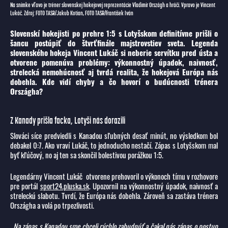
Na snímke vľavo je tréner slovenskej hokejovej reprezentácie Vladimír Országh a hráči. Vpravo je Vincent
Lukáč. Zdroj: FOTO TASR/Jakub Kotian, FOTO TASR/František Iván
Slovenskí hokejisti po prehre 1:5 s Lotyšskom definitívne prišli o
šancu postúpiť do štvrťfinále majstrovstiev sveta. Legenda
slovenského hokeja Vincent Lukáč si neberie servítku pred ústa a
otvorene pomenúva problémy: výkonnostný úpadok, naivnosť,
strelecká nemohúcnosť aj tvrdá realita, že hokejová Európa nás
dobehla. Kde vidí chyby a čo hovorí o budúcnosti trénera
Országha?
Z Kanady prišla facka, Lotyši nás dorazili
Slováci síce predviedli s Kanadou sľubných desať minút, no výsledkom bol
debakel 0:7. Ako vraví Lukáč, to jednoducho nestačí. Zápas s Lotyšskom mal
byť kľúčový, no aj ten sa skončil bolestivou porážkou 1:5.
Legendárny Vincent Lukáč otvorene prehovoril o výkonoch tímu v rozhovore
pre portál
sport24.pluska.sk
. Upozornil na výkonnostný úpadok, naivnosť a
streleckú slabotu. Tvrdí, že Európa nás dobehla. Zároveň sa zastáva trénera
Országha a volá po trpezlivosti.
„Na zápas s Kanadou sme chceli rýchlo zabudnúť a čakal nás zápas o postup