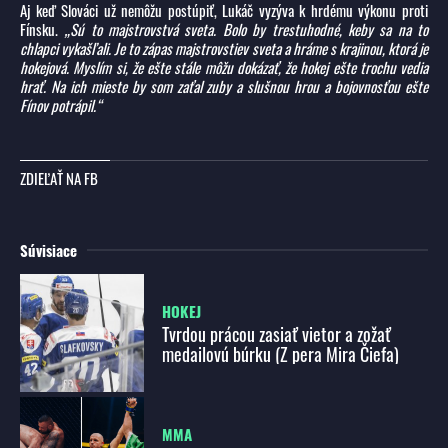
Aj keď Slováci už nemôžu postúpiť, Lukáč vyzýva k hrdému výkonu proti
Fínsku.
„Sú to majstrovstvá sveta. Bolo by trestuhodné, keby sa na to
chlapci vykašľali. Je to zápas majstrovstiev sveta a hráme s krajinou, ktorá je
hokejová. Myslím si, že ešte stále môžu dokázať, že hokej ešte trochu vedia
hrať. Na ich mieste by som zaťal zuby a slušnou hrou a bojovnosťou ešte
Fínov potrápil.“
ZDIEĽAŤ NA FB
Súvisiace
HOKEJ
Tvrdou prácou zasiať vietor a zožať
medailovú búrku (Z pera Mira Čiefa)
MMA