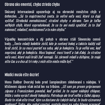
Obrana ako ementál, chyba strieda chybu
Skúsený internacionál upozorňuje aj na obrovské množstvo chýb v
defenzíve.
„Sú to majstrovstvá sveta. Je veľmi veľa vecí, ktoré sa dajú
vyčítať. Strelecká nemohúcnosť, strašné chyby v obrane. Tam je toľko
veľkých chýb, ktoré vyprodukovali, že sa to ani nedá spočítať. Je to žiaľ
naivnosť, mladosť, neskúsenosť a to nám chýba.
“
Výpadky koncentrácie a zlý pohyb v obrane stáli Slovensko cenné
body.
„Tento mladý kolektív zistil, kde je svetový hokej a takisto každý náš
hráč zistil, že sa musí pozrieť na seba, aký je hokejista. To je veľká vec, keď
neprizná, aký je hokejista. Musí bojovať, musí tvoriť a tak ďalej. Je strašne
veľa vecí, ktoré naši hráči žiaľ nemajú. Sú zároveň mladí a dúfajme, že majú
ešte čas a o dva až tri roky z nich ešte niečo môže byť.“
Mladíci musia ešte dozrieť
Meno Dalibor Dvorský bolo pred šampionátom skloňované s nádejou. V
kľúčovom zápase však ostal len na tribúne.
„Už som po prvom prípravnom
zápase s Francúzskom povedal, keď prišiel. Je to super nádejný chlapec.
Môže z neho vyrásť skvelý hokejista. Potrebuje ale hrať veľké a ťažké zápasy.
Bude to však ešte trvať, kým sa dostane do takých koľají, že bude významná
osobnosť. Treba, aby nebol smutný, pretože musí na sebe hlavne pracovať.