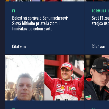
F1
FORMULA 1
Bolestivá správa o Schumacherovi:
Svet F1 z
Slová blízkeho priateľa zlomili
strojca ús
fanúšikov po celom svete
Čítať viac
Čítať viac