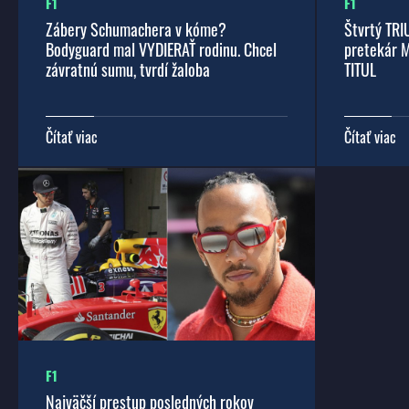
F1
F1
Zábery Schumachera v kóme?
Štvrtý TRI
Bodyguard mal VYDIERAŤ rodinu. Chcel
pretekár M
závratnú sumu, tvrdí žaloba
TITUL
Čítať viac
Čítať viac
F1
Najväčší prestup posledných rokov