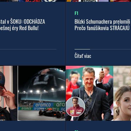
F1
ostal v ŠOKU: ODCHÁDZA
Blízki Schumachera prelomili 
pešnej éry Red Bullu!
Prečo fanúšikovia STRÁCAJÚ
Čítať viac