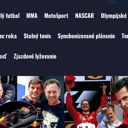
lý futbal
MMA
Motošport
NASCAR
Olympijské
ec roka
Stolný tenis
Synchonizované plávanie
Te
osť
Zjazdové lyžovanie