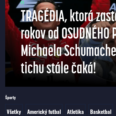
F1
TRAGÉDIA, ktorá zasta
rokov od OSUDNÉHO 
Michaela Schumacher
tichu stále čaká!
Športy
Všetky
Americký futbal
Atletika
Basketbal