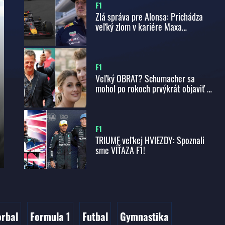
F1
Zlá správa pre Alonsa: Prichádza
veľký zlom v kariére Maxa
Verstappena? Má dostať ponuku
snov, tvrdí legenda F1
F1
Veľký OBRAT? Schumacher sa
mohol po rokoch prvýkrát objaviť na
verejnosti
F1
TRIUMF veľkej HVIEZDY: Spoznali
sme VÍŤAZA F1!
orbal
Formula 1
Futbal
Gymnastika