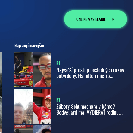
ONLINE VYSIELANIE
Najzaujímavejšie
F1
Najväčší prestup posledných rokov
potvrdený. Hamilton mieri z
Mercedesu do Ferrari
F1
Zábery Schumachera v kóme?
Bodyguard mal VYDIERAŤ rodinu.
Chcel závratnú sumu, tvrdí žaloba