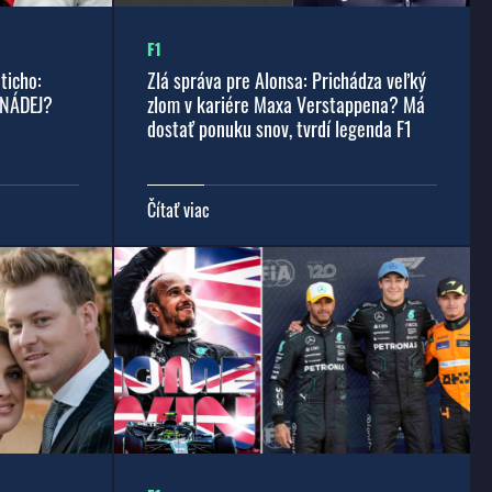
F1
ticho:
Zlá správa pre Alonsa: Prichádza veľký
 NÁDEJ?
zlom v kariére Maxa Verstappena? Má
dostať ponuku snov, tvrdí legenda F1
Čítať viac