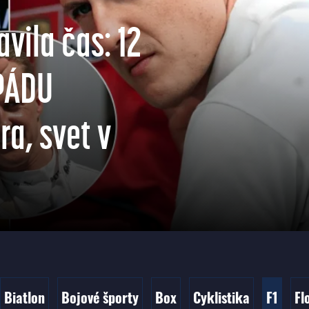
vila čas: 12
PÁDU
a, svet v
Biatlon
Bojové športy
Box
Cyklistika
F1
Fl