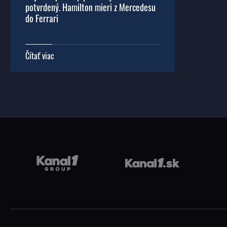
potvrdený. Hamilton mieri z Mercedesu
do Ferrari
Čítať viac