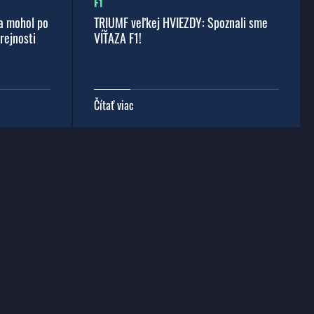
F1
a mohol po
TRIUMF veľkej HVIEZDY: Spoznali sme
rejnosti
VÍŤAZA F1!
Čítať viac