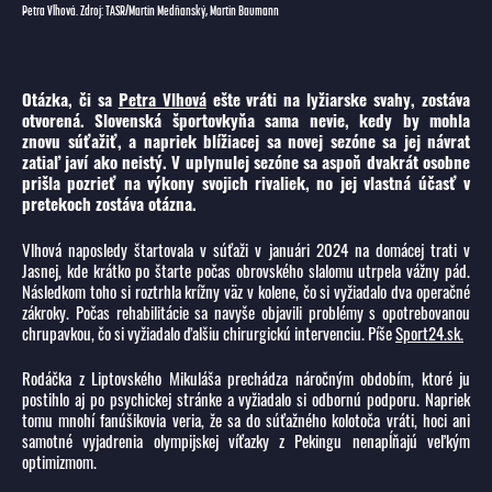
Petra Vlhová. Zdroj: TASR/Martin Medňanský, Martin Baumann
Otázka, či sa
Petra Vlhová
ešte vráti na lyžiarske svahy, zostáva
otvorená. Slovenská športovkyňa sama nevie, kedy by mohla
znovu súťažiť, a napriek blížiacej sa novej sezóne sa jej návrat
zatiaľ javí ako neistý. V uplynulej sezóne sa aspoň dvakrát osobne
prišla pozrieť na výkony svojich rivaliek, no jej vlastná účasť v
pretekoch zostáva otázna.
Vlhová naposledy štartovala v súťaži v januári 2024 na domácej trati v
Jasnej, kde krátko po štarte počas obrovského slalomu utrpela vážny pád.
Následkom toho si roztrhla krížny väz v kolene, čo si vyžiadalo dva operačné
zákroky. Počas rehabilitácie sa navyše objavili problémy s opotrebovanou
chrupavkou, čo si vyžiadalo ďalšiu chirurgickú intervenciu. Píše
Sport24.sk.
Rodáčka z Liptovského Mikuláša prechádza náročným obdobím, ktoré ju
postihlo aj po psychickej stránke a vyžiadalo si odbornú podporu. Napriek
tomu mnohí fanúšikovia veria, že sa do súťažného kolotoča vráti, hoci ani
samotné vyjadrenia olympijskej víťazky z Pekingu nenapĺňajú veľkým
optimizmom.