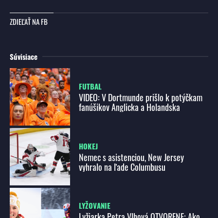
ZDIEĽAŤ NA FB
Súvisiace
FUTBAL
VIDEO: V Dortmunde prišlo k potýčkam
fanúšikov Anglicka a Holandska
HOKEJ
Nemec s asistenciou, New Jersey
vyhralo na ľade Columbusu
LYŽOVANIE
Lyžiarka Petra Vlhová OTVORENE: Ako