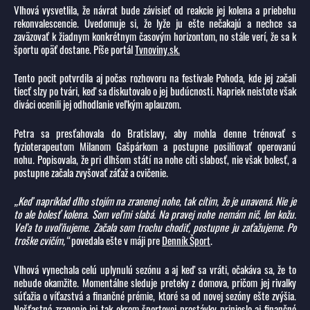
Vlhová vysvetlila, že návrat bude závisieť od reakcie jej kolena a priebehu
rekonvalescencie. Uvedomuje si, že lyže ju ešte nečakajú a nechce sa
zaväzovať k žiadnym konkrétnym časovým horizontom, no stále verí, že sa k
športu opäť dostane. Píše portál
Tvnoviny.sk.
Tento pocit potvrdila aj počas rozhovoru na festivale Pohoda, kde jej začali
tiecť slzy po tvári, keď sa diskutovalo o jej budúcnosti. Napriek neistote však
diváci ocenili jej odhodlanie veľkým aplauzom.
Petra sa presťahovala do Bratislavy, aby mohla denne trénovať s
fyzioterapeutom Milanom Gašpárkom a postupne posilňovať operovanú
nohu. Popisovala, že pri dlhšom státí na nohe cíti slabosť, nie však bolesť, a
postupne začala zvyšovať záťaž a cvičenie.
„Keď napríklad dlho stojím na zranenej nohe, tak cítim, že je unavená. Nie je
to ale bolesť kolena. Som veľmi slabá. Na pravej nohe nemám nič, len kožu.
Veľa to uvoľňujeme. Začala som trochu chodiť, postupne ju zaťažujeme. Po
troške cvičím,“
povedala ešte v máji pre
Denník Šport
.
Vlhová vynechala celú uplynulú sezónu a aj keď sa vráti, očakáva sa, že to
nebude okamžite. Momentálne sleduje preteky z domova, pričom jej rivalky
súťažia o víťazstvá a finančné prémie, ktoré sa od novej sezóny ešte zvýšia.
Nešťastné zranenie jej tak okrem športovej prestávky prinieslo aj finančné