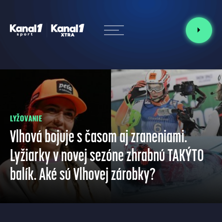
LYŽOVANIE
Vlhová bojuje s časom aj zraneniami.
Lyžiarky v novej sezóne zhrabnú TAKÝTO
balík. Aké sú Vlhovej zárobky?