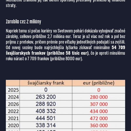
straty.
Zarobila cez 2 milióny
Napriek tomu si počas kariéry vo Svetovom pohári dokázala vybojovať značné
zárobky, celkovo približne 2,7 milióna eur. Teraz je už viac než rok a pol bez
príjmu z pretekov, pričom prémie pre víťazky jednotlivých podujatí sa zvýšili.
Od novej sezóny bude najrýchlejšia lyžiarka získavať minimálne
54 709
švajčiarskych frankov (približne 58 tisíc eur)
, čo je oproti minulému
roku nárast o 7 709 frankov (približne 8000 eur).