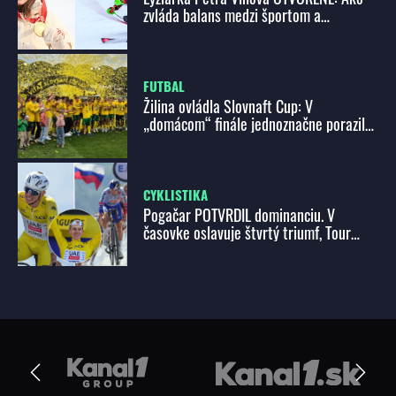
zvláda balans medzi športom a
biznisom?
FUTBAL
Žilina ovládla Slovnaft Cup: V
„domácom“ finále jednoznačne porazila
Košice
CYKLISTIKA
Pogačar POTVRDIL dominanciu. V
časovke oslavuje štvrtý triumf, Tour
vedie o viac ako 4 minúty