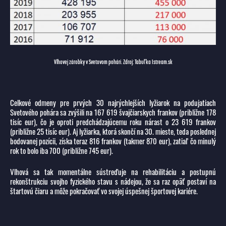
Vlhovej zárobky v Svetovom pohári. Zdroj: Tabuľka Istream.sk
Celkové odmeny pre prvých 30 najrýchlejších lyžiarok na podujatiach
Svetového pohára sa zvýšili na 167 619 švajčiarskych frankov (približne 178
tisíc eur), čo je oproti predchádzajúcemu roku nárast o 23 619 frankov
(približne 25 tisíc eur). Aj lyžiarka, ktorá skončí na 30. mieste, teda poslednej
bodovanej pozícii, získa teraz 816 frankov (takmer 870 eur), zatiaľ čo minulý
rok to bolo iba 700 (približne 745 eur).
Vlhová sa tak momentálne sústreďuje na rehabilitáciu a postupnú
rekonštrukciu svojho fyzického stavu s nádejou, že sa raz opäť postaví na
štartovú čiaru a môže pokračovať vo svojej úspešnej športovej kariére.