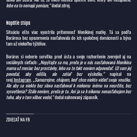
lebo na to nemajú peniaze,“
dodal zdroj.
Napätie stúpa
Situáciu ešte viac vyostrila prítomnosť Monikinej matky. Tá sa podľa
Borárosa bez upozornenia nasťahovala do ich spoločnej domácnosti a býva
tam už niekoľko týždňov.
Boráros si neberie servítku pred ústa a svoje rozhorčenie zverejnil aj na
sociálnych sieťach:
„Nepýtajte sa ma, prečo je u nás nasťahovaná Monikina
mama už mesiac bez prestávky, lebo na to fakt neviem odpovedať. Už som jej
povedal, aby odišla, ale zatiaľ bez výsledku,“
napísal na
svoj
Instagram
.
„Samozrejme, chápem, keď chce niekto vidieť svoju vnučku.
Ale aby sa niekto bez slova nasťahoval k niekomu inému na neurčito, bez
vysvetlenia? Stále neviem, prečo je tu. Ani ja sa k nikomu nenasťahujem bez
toho, aby o tom vôbec vedel,“
dodal nahnevaný zápasník.
ZDIEĽAŤ NA FB