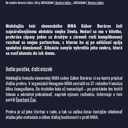
Na snímke Boráros Gábor. Zdroj: INSTAGRAM /
Boráros Gábor
, INSTAGRAM /
Boráros Gábor
Niekdajšia tvár slovenského MMA Gábor Boráros čelí
najnáročnejšiemu obdobiu svojho života. Nedarí sa mu v klietke,
prehráva zápasy jeden za druhým a zároveň rieši komplikovaný
rozchod so svojou partnerkou, s ktorou ho aj po odlúčení spája
spoločná domácnosť. Situáciu navyše vyhrotila jeho svokra, ktorá
sa nasťahovala do ich domu.
Ďalšia porážka, ďalší otáznik
Niekdajšia hviezda slovenskej MMA scény Gábor Boráros si na konto pripísal
ďalšiu prehru. V organizácii Hexagone MMA nestačil na 37-ročného Francúza
Alixa Jeanguillama. Do druhého kola už nenastúpil – po prestávke len krútil
hlavou a odmietol pokračovať, napriek výzvam rozhodcu. Informuje o tom
portál
Športový Čas
.
Prehra je už jeho štvrtou v rade, a tak sa začína čoraz častejšie skloňovať
otázka jeho motivácie a vôbec ďalšej budúcnosti v profi MMA.