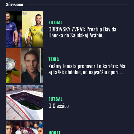
Súvisiace
FUTBAL
OBROVSKÝ ZVRAT: Prestup Dávida
Hancka do Saudskej Arábie
STROSKOTAL!
TENIS
Známy tenista prehovoril o kariére: Mal
aj ťažké obdobie, no najväčšiu oporu
našiel vždy v rodine
FUTBAL
O Clássico
HOKEJ