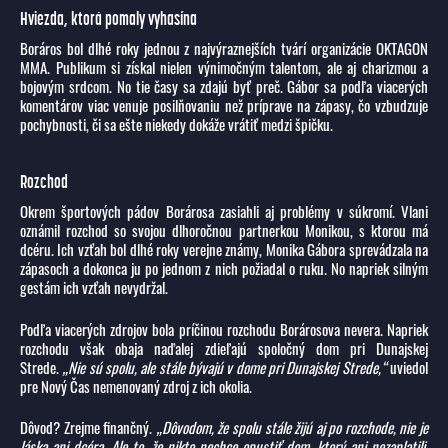
Hviezda, ktorá pomaly vyhasína
Boráros bol dlhé roky jednou z najvýraznejších tvárí organizácie OKTAGON
MMA. Publikum si získal nielen výnimočným talentom, ale aj charizmou a
bojovým srdcom. No tie časy sa zdajú byť preč. Gábor sa podľa viacerých
komentárov viac venuje posilňovaniu než príprave na zápasy, čo vzbudzuje
pochybnosti, či sa ešte niekedy dokáže vrátiť medzi špičku.
Rozchod
Okrem športových pádov Borárosa zasiahli aj problémy v súkromí. Vlani
oznámil rozchod so svojou dlhoročnou partnerkou Monikou, s ktorou má
dcéru. Ich vzťah bol dlhé roky verejne známy, Monika Gábora sprevádzala na
zápasoch a dokonca ju po jednom z nich požiadal o ruku. No napriek silným
gestám ich vzťah nevydržal.
Podľa viacerých zdrojov bola príčinou rozchodu Borárosova nevera. Napriek
rozchodu však obaja naďalej zdieľajú spoločný dom pri Dunajskej
Strede.
„Nie sú spolu, ale stále bývajú v dome pri Dunajskej Strede,“
uviedol
pre Nový Čas nemenovaný zdroj z ich okolia.
Dôvod? Zrejme finančný.
„Dôvodom, že spolu stále žijú aj po rozchode, nie je
láska ani dcéra. Ale to, že nikto nechce opustiť dom, ktorý ani nezaplatili,