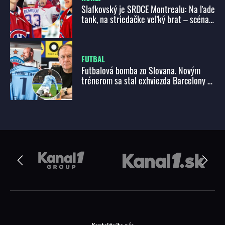
Slafkovský je SRDCE Montrealu: Na ľade
tank, na striedačke veľký brat – scéna s
Demidom DOJALA hokejový svet!
FUTBAL
Futbalová bomba zo Slovana. Novým
trénerom sa stal exhviezda Barcelony a
Manchestru City