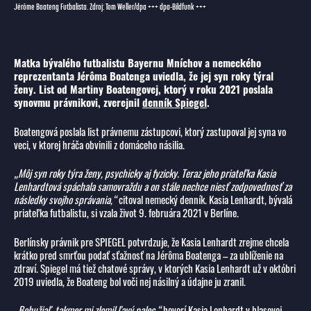
Jérôme Boateng Futbalista. Zdroj: Tom Weller/dpa +++ dpa-Bildfunk +++
Matka bývalého futbalistu Bayernu Mníchov a nemeckého
reprezentanta Jérôma Boatenga uviedla, že jej syn roky týral
ženy. List od Martiny Boatengovej, ktorý v roku 2021 poslala
synovmu právnikovi, zverejnil
denník Spiegel
.
Boatengová poslala list právnemu zástupcovi, ktorý zastupoval jej syna vo
veci, v ktorej hráča obvinili z domáceho násilia.
„Môj syn roky týra ženy, psychicky aj fyzicky. Teraz jeho priateľka Kasia
Lenhardtová spáchala samovraždu a on stále nechce niesť zodpovednosť za
následky svojho správania,“
citoval nemecký denník. Kasia Lenhardt, bývalá
priateľka futbalistu, si vzala život 9. februára 2021 v Berlíne.
Berlínsky právnik pre SPIEGEL potvrdzuje, že Kasia Lenhardt zrejme chcela
krátko pred smrťou podať sťažnosť na Jérôma Boatenga – za ublíženie na
zdraví. Spiegel má tiež chatové správy, v ktorých Kasia Lenhardt už v októbri
2019 uviedla, že Boateng bol voči nej násilný a údajne ju zranil.
„Bohužiaľ, takmer mi zlomil ľavý palec,“
hovorí Kasia Lenhardt v hlasovej