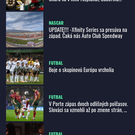
dojali odkazy detí!
NASCAR
UPDATE!!!! -Xfinity Series sa presúva na
západ. Čaká nás Auto Club Speedway
FUTBAL
Boje o skupinovú Európu vrcholia
FUTBAL
V Porte zápas dvoch odlišných polčasov.
Slováci sa vzmohli až po zmene strán, no
Portugalsku podľahli tesne 2:3. Presadil
sa aj Ronaldo
FUTBAL