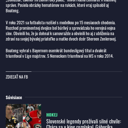
správe. Posiela obrázky hematómov na rukách, ktoré vraj spôsobil aj
Boateng.
V roku 2021 sa futbalista rozišiel s modelkou po 15 mesiacoch chodenia.
Rozchod prominentnej dvojice bol búrlivý a sprevádzala ho verejná vojna
slov. Obvinili ho, že ju dohnal k samovražde a obvinili ho aj z ublíženia na
zdraví na svojej bývalej priateľke a matke dvoch dcér Shereen Zenlerovej.
Boateng vyhral s Bayernom osemkrát bundesligový titul a dvakrát
triumfoval v Lige majstrov. S Nemeckom triumfoval na MS v roku 2014.
ZDIEĽAŤ NA FB
Súvisiace
HOKEJ
Slovenské legendy prežívali silné chvíle:
Chára sa v kine rozplakal, Gáboríka