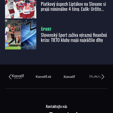
Piatkový úspech Liptákov na Slovane si
prajú minimálne 4 tímy. Ľalík: Určite
ako každý tím, aj my tam chceme vyhrať
ŠPORT
Slovenský šport zažíva výraznú finančnú
krízu: TIETO kluby majú najväčšie dlhy
Kontaktujte nás