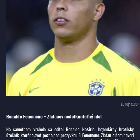
Zdroj: x.co
Ronaldo Fenomeno – Zlatanov nedotknuteľný idol
Na samotnom vrchole sa ocitol Ronaldo Nazário, legendárny brazílsky
útočník, ktorého svet pozná pod prezývkou El Fenomeno. Zlatan o ňom hovorí