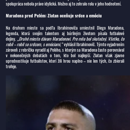
spolupráca nebola práve idylická. Možno aj to zohralo rolu v jeho hodnotení.
Maradona pred Pelém: Zlatan oceňuje srdce a emóciu
Na druhom mieste sa podľa Ibrahimoviča umiestnil Diego Maradona,
legenda, ktorá svojím talentom aj búrlivým životom písala futbalové
dejiny.
„Druhé miesto dávam Maradonovi. Pre mňa bol skutočný. Všetko, čo
robil – robil so srdcom, s emóciami,“
vyhlásil Ibrahimovič. Týmto vyjadrením
zároveň z rebríčka vyradil aj Pelého, s ktorým sa Maradona často porovnával
v nekonečných debatách o tom, kto bol najlepší. Zlatan však zjavne
uprednostňuje futbalistov, ktorí žili hrou naplno – nie len tých, čo zbierali
trofeje.