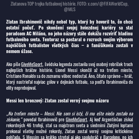
Zlatanova TOP trojka futbalovej histórie. FOTO: x.com/@FIFAWorldCup,
@MLS
Zlatan Ibrahimovič nikdy nebol typ, ktorý by hovoril to, čo chcú
ostatní počuť. Po skončení svojej hviezdnej kariéry sa stal
poradcom AC Miláno, no jeho názory stále dokážu rozvíriť hladinu
futbalového sveta. Tentoraz sa postaral o rozruch svojím výberom
najväčších futbalistov všetkých čias – a fanúšikovia zostali v
nemom úžase.
Ako píše
GiveMeSport
, švédska legenda zostavila svoj osobný rebríček troch
najlepších hráčov histórie. Lionel Messi skončil až na treťom mieste,
Cristiano Ronaldo sa do zoznamu vôbec nedostal. Áno, čítate správne – hráč,
ktorý nastrieľal najviac gólov v dejinách futbalu, sa podľa Ibrahimoviča do
elity neprebojoval.
Messi len bronzový: Zlatan zostal verný svojmu názoru
„Na treťom mieste – Messi. Nie som si istý, či mu ešte niečo zostalo na
získanie,“
povedal Ibrahimovič pre
GiveMeSport
. Aj keď Argentínčan získal
rekordných 46 trofejí, stal sa majstrom sveta a siedmimi Zlatými loptami
prekonal všetky možné rekordy, Zlatan zostal verný svojmu kritickému
pohľadu. S Messim sa krátko stretol aj ako spoluhráč v Barcelone, no ich