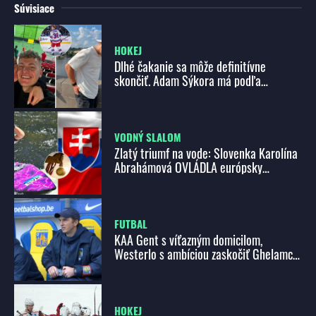
Súvisiace
HOKEJ
Dlhé čakanie sa môže definitívne
skončiť. Adam Sýkora má podľa
zámorského experta veľkú šancu usadiť
sa v NHL!
VODNÝ SLALOM
Zlatý triumf na vode: Slovenka Karolína
Abrahámová OVLÁDLA európsky
šampionát v K1
FUTBAL
KAA Gent s víťazným domicilom,
Westerlo s ambíciou zaskočiť Ghelamco
Arenu
HOKEJ