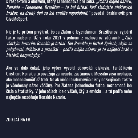
s rešpektom a obdivom, ktorý si nenecháva pre seba.
„Podľa môjho názoru,
Ronaldo – Fenomeno, Brazílčan – to bol futbal. Keď sledujete niektorých
hráčov, na druhý deň sa ich snažíte napodobniť,“
povedal Ibrahimovič pre
GiveMeSport.
Nie je to pritom prvýkrát, čo sa Zlatan o legendárnom Brazílčanovi vyjadril
takto nadšene. Už v roku 2021 v jednom z rozhovorov zdôraznil:
„Vždy
všetkým hovorím: Ronaldo je futbal. Ten Ronaldo je futbal. Spôsob, akým sa
pohyboval, dribloval a prenikal – podľa môjho názoru je to najlepší hráč v
histórii, bezpochyby.“
Ako sa dalo čakať, jeho výber vyvolal obrovskú diskusiu. Fanúšikovia
Cristiana Ronalda to považujú za neúctu, zástancovia Messiho zasa nechápu,
ako mohol skončiť až tretí. No ak niečo Ibrahimoviča nikdy nezaujímalo, tak to
je všeobecný názor väčšiny. Pre Zlatana jednoducho futbal neznamená len
čísla a štatistiky. V jeho očiach ide o vášeň, štýl a emóciu – a tú podľa neho
najlepšie zosobňuje Ronaldo Nazário.
ZDIEĽAŤ NA FB