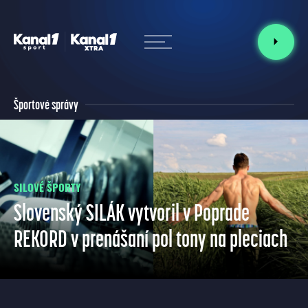
Športové správy
SILOVÉ ŠPORTY
Slovenský SILÁK vytvoril v Poprade
REKORD v prenášaní pol tony na pleciach