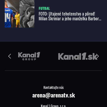
FUTBAL
FOTO: Utajené tehotenstvo a pôrod!
Milan Škriniar a jeho manželka Barbora
prekvapili druhým dieťaťom!
Kontaktujte nás
arena@arenatv.sk
Kanal 1 Group, s.r.o.