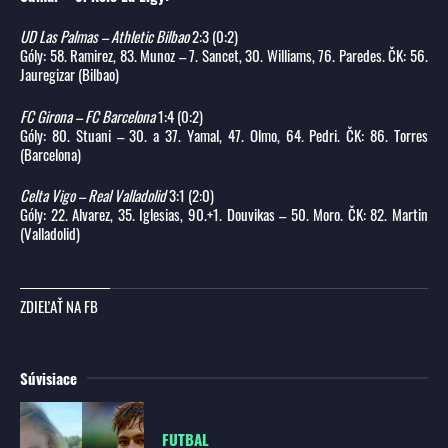
UD Las Palmas – Athletic Bilbao
2:3 (0:2)
Góly: 58. Ramirez, 83. Munoz – 7. Sancet, 30. Williams, 76. Paredes. ČK: 56.
Jauregizar (Bilbao)
FC Girona – FC Barcelona
1:4 (0:2)
Góly: 80. Stuani – 30. a 37. Yamal, 47. Olmo, 64. Pedri. ČK: 86. Torres
(Barcelona)
Celta Vigo – Real Valladolid
3:1 (2:0)
Góly: 22. Alvarez, 35. Iglesias, 90.+1. Douvikas – 50. Moro. ČK: 82. Martin
(Valladolid)
ZDIEĽAŤ NA FB
Súvisiace
FUTBAL