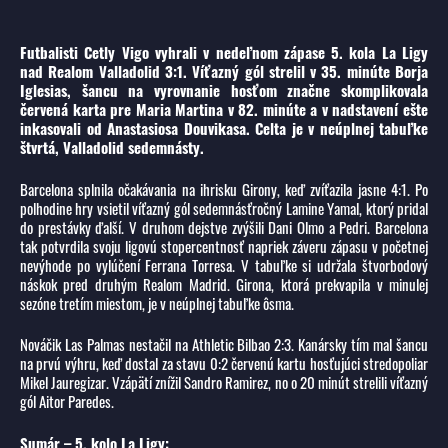
Futbalisti Cetly Vigo vyhrali v nedeľnom zápase 5. kola La Ligy
nad Realom Valladolid 3:1. Víťazný gól strelil v 35. minúte Borja
Iglesias, šancu na vyrovnanie hosťom značne skomplikovala
červená karta pre Maria Martina v 82. minúte a v nadstavení ešte
inkasovali od Anastasiosa Douvikasa. Celta je v neúplnej tabuľke
štvrtá, Valladolid sedemnásty.
Barcelona splnila očakávania na ihrisku Girony, keď zvíťazila jasne 4:1. Po
polhodine hry vsietil víťazný gól sedemnásťročný Lamine Yamal, ktorý pridal
do prestávky ďalší. V druhom dejstve zvýšili Dani Olmo a Pedri. Barcelona
tak potvrdila svoju ligovú stopercentnosť napriek záveru zápasu v početnej
nevýhode po vylúčení Ferrana Torresa. V tabuľke si udržala štvorbodový
náskok pred druhým Realom Madrid. Girona, ktorá prekvapila v minulej
sezóne tretím miestom, je v neúplnej tabuľke ôsma.
Nováčik Las Palmas nestačil na Athletic Bilbao 2:3. Kanársky tím mal šancu
na prvú výhru, keď dostal za stavu 0:2 červenú kartu hosťujúci stredopoliar
Mikel Jauregizar. Vzápätí znížil Sandro Ramirez, no o 20 minút strelili víťazný
gól Aitor Paredes.
Sumár – 5. kolo La Ligy: