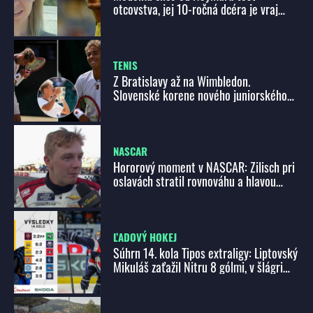
otcovstva, jej 10-ročná dcéra je vraj
jeho
TENIS
Z Bratislavy až na Wimbledon.
Slovenské korene nového juniorského
šampióna dojali fanúšikov
NASCAR
Hororový moment v NASCAR: Zilisch pri
oslavách stratil rovnováhu a hlavou
tvrdo dopadol na betón
ĽADOVÝ HOKEJ
Súhrn 14. kola Tipos extraligy: Liptovský
Mikuláš zaťažil Nitru 8 gólmi, v šlágri
víťazstvo Slovana pod Pustým hradom