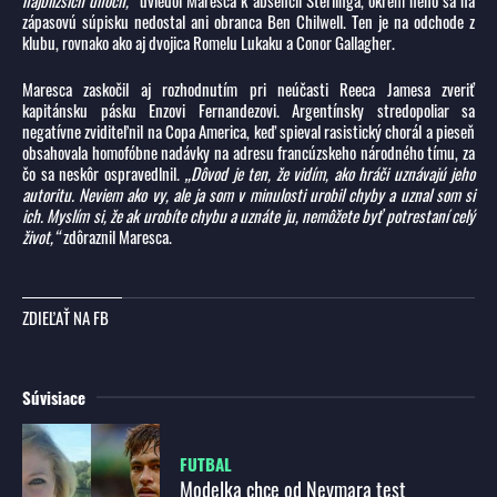
najbližších dňoch,“
uviedol Maresca k absencii Sterlinga, okrem neho sa na
zápasovú súpisku nedostal ani obranca Ben Chilwell. Ten je na odchode z
klubu, rovnako ako aj dvojica Romelu Lukaku a Conor Gallagher.
Maresca zaskočil aj rozhodnutím pri neúčasti Reeca Jamesa zveriť
kapitánsku pásku Enzovi Fernandezovi. Argentínsky stredopoliar sa
negatívne zviditeľnil na Copa America, keď spieval rasistický chorál a pieseň
obsahovala homofóbne nadávky na adresu francúzskeho národného tímu, za
čo sa neskôr ospravedlnil.
„Dôvod je ten, že vidím, ako hráči uznávajú jeho
autoritu. Neviem ako vy, ale ja som v minulosti urobil chyby a uznal som si
ich. Myslím si, že ak urobíte chybu a uznáte ju, nemôžete byť potrestaní celý
život,“
zdôraznil Maresca.
ZDIEĽAŤ NA FB
Súvisiace
FUTBAL
Modelka chce od Neymara test