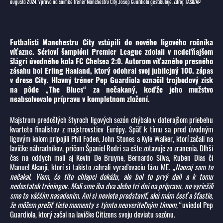
augusta 2024. Vpravo na snímke tréner Manchestru City Josep Guardiola gestikuluje. Zdroj: TASR/AP
Futbalisti Manchestru City vstúpili do nového ligového ročníka
víťazne. Sérioví šampióni Premier League zdolali v nedeľňajšom
šlágri úvodného kola FC Chelsea 2:0. Autorom víťazného presného
zásahu bol Erling Haaland, ktorý odohral svoj jubilejný 100. zápas
v drese City. Hlavný tréner Pep Guardiola označil trojbodový zisk
na pôde „The Blues“ za nečakaný, keďže jeho mužstvo
neabsolvovalo prípravu v kompletnom zložení.
Majstrom predošlých štyroch ligových sezón chýbalo v doterajšom priebehu
kvarteto finalistov z majstrovstiev Európy. Späť k tímu sa pred úvodným
ligovým kolom pripojili Phil Foden, John Stones a Kyle Walker, ktorí začali na
lavičke náhradníkov, pričom Španiel Rodri sa ešte zotavuje zo zranenia. Dlhší
čas na oddych mali aj Kevin De Bruyne, Bernardo Silva, Ruben Dias či
Manuel Akanji, ktorí si takisto zahrali vyraďovaciu fázu ME.
„Naozaj som to
nečakal. Viem, čo títo chlapci dokážu, ale bol to prvý deň a k tomu
nedostatok tréningov. Mali sme iba dva alebo tri dni na prípravu, no vyriešili
sme to väčším nasadením. Ani si neviete predstaviť, akú mám česť a šťastie,
že môžem prežiť tieto momenty s týmto neuveriteľným tímom,“
uviedol Pep
Guardiola, ktorý začal na lavičke Citizens svoju deviatu sezónu.