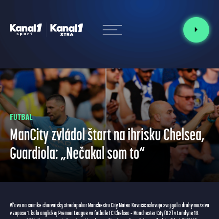
FUTBAL
ManCity zvládol štart na ihrisku Chelsea,
Guardiola: „Nečakal som to“
Vľavo na snímke chorvátsky stredopoliar Manchestru City Mateo Kovačič oslavuje svoj gól a druhý mužstva
v zápase 1. kola anglickej Premier League vo futbale FC Chelsea – Manchester City (0:2) v Londýne 18.