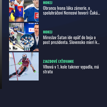
HOKEJ
Obrancu Ivana láka zámorie, o
spoluhráčovi Nemcovi hovorí: Čaká
ho dlhá kariéra na vysokej úrovni
HOKEJ
Miroslav Šatan ide opäť do boja o
post prezidenta. Slovensko mieri k
organizácii MS U20
ZJAZDOVÉ LYŽOVANIE
Vlhová v 1. kole takmer vypadla, má
stratu