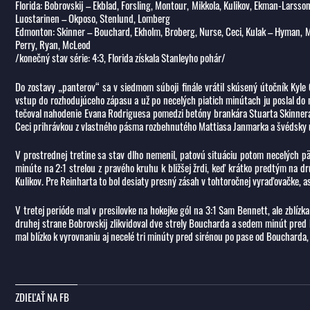
Florida: Bobrovskij – Ekblad, Forsling, Montour, Mikkola, Kulikov, Ekman-Larss
Luostarinen – Okposo, Stenlund, Lomberg
Edmonton: Skinner – Bouchard, Ekholm, Broberg, Nurse, Ceci, Kulak – Hyman, M
Perry, Ryan, McLeod
/konečný stav série: 4:3, Florida získala Stanleyho pohár/
Do zostavy „panterov“ sa v siedmom súboji finále vrátil skúsený útočník Kyle 
vstup do rozhodujúceho zápasu a už po necelých piatich minútach ju poslal do 
tečoval nahodenie Evana Rodriguesa pomedzi betóny brankára Stuarta Skinnera 
Ceci prihrávkou z vlastného pásma rozbehnutého Mattiasa Janmarka a švédsky ú
V prostrednej tretine sa stav dlho nemenil, patovú situáciu potom necelých p
minúte na 2:1 strelou z pravého kruhu k bližšej žrdi, keď krátko predtým na d
Kulikov. Pre Reinharta to bol desiaty presný zásah v tohtoročnej vyraďovačke, a
V tretej perióde mal v presilovke na hokejke gól na 3:1 Sam Bennett, ale zblízka
druhej strane Bobrovskij zlikvidoval dve strely Boucharda a sedem minút pred
mal blízko k vyrovnaniu aj necelé tri minúty pred sirénou po pase od Bouchard
ZDIEĽAŤ NA FB