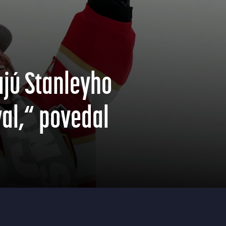
ajú Stanleyho
val,“ povedal