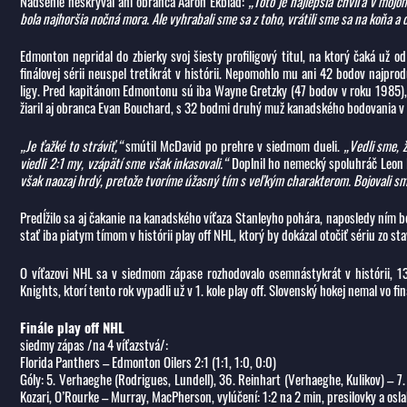
Nadšenie neskrýval ani obranca Aaron Ekblad:
„Toto je najlepšia chvíľa v mojom
bola najhoršia nočná mora. Ale vyhrabali sme sa z toho, vrátili sme sa na koňa a 
Edmonton nepridal do zbierky svoj šiesty profiligový titul, na ktorý čaká už
finálovej sérii neuspel tretíkrát v histórii. Nepomohlo mu ani 42 bodov najprod
ligy. Pred kapitánom Edmontonu sú iba Wayne Gretzky (47 bodov v roku 1985), 
žiaril aj obranca Evan Bouchard, s 32 bodmi druhý muž kanadského bodovania v p
„Je ťažké to stráviť,“
smútil McDavid po prehre v siedmom dueli.
„Vedli sme, 
viedli 2:1 my, vzápätí sme však inkasovali.“
Doplnil ho nemecký spoluhráč Leon 
však naozaj hrdý, pretože tvoríme úžasný tím s veľkým charakterom. Bojovali sm
Predĺžilo sa aj čakanie na kanadského víťaza Stanleyho pohára, naposledy ním
stať iba piatym tímom v histórii play off NHL, ktorý by dokázal otočiť sériu zo sta
O víťazovi NHL sa v siedmom zápase rozhodovalo osemnástykrát v histórii, 13
Knights, ktorí tento rok vypadli už v 1. kole play off. Slovenský hokej nemal vo fin
Finále play off NHL
siedmy zápas /na 4 víťazstvá/:
Florida Panthers – Edmonton Oilers 2:1 (1:1, 1:0, 0:0)
Góly: 5. Verhaeghe (Rodrigues, Lundell), 36. Reinhart (Verhaeghe, Kulikov) – 7.
Kozari, O’Rourke – Murray, MacPherson, vylúčení: 1:2 na 2 min, presilovky a osl