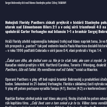
Sergei Bobrovsky drží nad hlavou Stanleyho pohár. (Zdroj: TASR/AP)
Hokejisti Floridy Panthers získali prvýkrát v histórii Stanleyho po
utorok nad Edmontonom Oilers 2:1 a v celej sérii triumfovali 4:3 na
spoluhráč Carter Verhaeghe mal bilanciu 1+1 a brankár Sergej Bobrov
Hráči Floridy zdvihli najcennejšiu hokejovú trofej nad hlavu napriek tomu, že vo f
ich prospech a „panteri“ tak pod vedením kouča Paula Mauricea dosiahli histori
– v roku 1996 podľahli Coloradu v sérii jasne 0:4, vlani prehrali s Vegas 1:4.
„Čakal som dlho, ale dočkal som sa. Nie je to však také, ako som si myslel. Je 
Kanaďan viedol predtým v NHL Hartford/Carolinu, Toronto i Winnipeg, dvakrát ne
Panthers, čiže nič ľahké. My nemôžeme mať nič ľahké,“
smial sa Maurice.
Oporami Panthers v play off boli najmä brankár Bobrovskij a produktívni útoč
bodov. Sekundoval im 21-bodový Verhaeghe. Florida v základnej časti vyhrala svo
V play off potom postupne vyradila Tampu (4:1), Boston (4:2) a v konferenčnom 
Kapitán Barkov zdvihol pohár nad hlavu ako prvý, fínsky útočník ho potom odovzd
rúk kapitána tímu.
„Celý život som o tom sníval a je to tu. Vôbec tomu nemôž