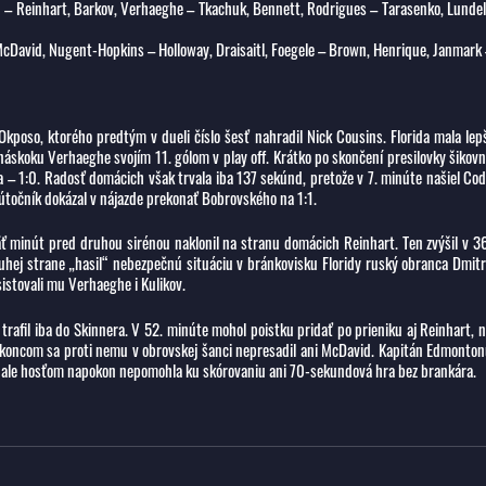
on – Reinhart, Barkov, Verhaeghe – Tkachuk, Bennett, Rodrigues – Tarasenko, Lundel
cDavid, Nugent-Hopkins – Holloway, Draisaitl, Foegele – Brown, Henrique, Janmark
Okposo, ktorého predtým v dueli číslo šesť nahradil Nick Cousins. Florida mala lep
náskoku Verhaeghe svojím 11. gólom v play off. Krátko po skončení presilovky šikov
– 1:0. Radosť domácich však trvala iba 137 sekúnd, pretože v 7. minúte našiel Co
točník dokázal v nájazde prekonať Bobrovského na 1:1.
äť minút pred druhou sirénou naklonil na stranu domácich Reinhart. Ten zvýšil v 3
ruhej strane „hasil“ nebezpečnú situáciu v bránkovisku Floridy ruský obranca Dmitr
sistovali mu Verhaeghe i Kulikov.
 trafil iba do Skinnera. V 52. minúte mohol poistku pridať po prieniku aj Reinhart, 
 koncom sa proti nemu v obrovskej šanci nepresadil ani McDavid. Kapitán Edmonto
a, ale hosťom napokon nepomohla ku skórovaniu ani 70-sekundová hra bez brankára.