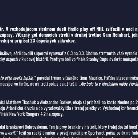
hár. V rozhodujúcom siedmom dueli finále play off NHL zvíťazili v noci n
 zápasy. Víťazný gól domácich strelil v druhej tretine Sam Reinhart, jeh
skij si pripísal 23 úspešných zákrokov.
inálovej sérii dovolili súperovi vyrovnať z 0:3 na 3:3. Siedme stretnutie však vyznelo
cký úspech v klubovej histórii. Predtým boli vo finále Stanley Cupu dvakrát neúspeš
to ešte oveľa lepšie,“
povedal tréner víťazného tímu Maurice. Päťdesiatsedemroč
uspel vo finále, no na tretí pokus sa už tešil.
„Ale bolo to v klasickom móde Flori
níci Matthew Tkachuk a Aleksander Barkov, obaja si pripísali na konto zhodne po 
ju Atlantickú divíziu a do vyraďovačky išla z tretej priečky vo Východnej konferenci
finále New York Rangers 4:2 na zápasy.
al brankárovi Bobrovskému. Ten je prvý brankár v histórii, ktorý trofej dostal hneď
em uveriť,“
tešil sa ruský brankár v prvej reakcii pre Sportsnet počas osláv na ľad