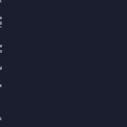
h,
Vo
ii
v“
me
om
ol
en
i: