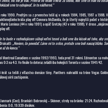
 živote, nič nie je viac. Prehrať vo finále trikrát za sebou, keď sme to mali na dosa
dokázali sme to vybojovať. Je to nádherné.“
 od roku 1990. Predtým sa z prvenstva tešil aj v rokoch 1984, 1985, 1987 a 1988. 
uktívnejšieho hráča play off Connora McDavida, čo je štvrtý najvyšší počet v histór
Mario Lemieux (44 v roku 1991) a opäť Gretzky (43 v roku 1988). V drese „olejáro
lay off.
že to bude v rozhodujúcom súboji veľmi tesné a boli sme iba kúsok od toho, aby s
Draisaitl:
„Neviem, čo povedať. Láme mi to srdce, pretože sme boli naozaj blízko. S
e až do konca.“
 bol Montreal Canadiens v sezóne 1992/1993, teda pred 31 rokmi. Edmonton sa moh
vu 0:3 na 4:3. Vo finále to doteraz zvládli iba hokejisti Toronta v sezóne 1941/42.
-krát sa tešili z víťazstva domáce tímy. Panthers nahradili na tróne Vegas Gold
álovej sérii zastúpenie.
 Janmark (Ceci). Brankári: Bobrovskij – Skinner, strely na bránku: 21:24. Rozhodoval
abenia: 0:0, 19.939 divákov.