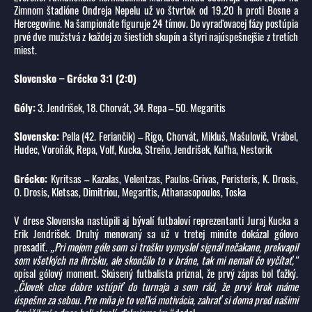
Zimnom štadióne Ondreja Nepelu už vo štvrtok od 19.20 h proti Bosne a
Hercegovine. Na šampionáte figuruje 24 tímov. Do vyraďovacej fázy postúpia
prvé dve mužstvá z každej zo šiestich skupín a štyri najúspešnejšie z tretích
miest.
Slovensko – Grécko 3:1 (2:0)
Góly:
3. Jendrišek, 18. Chorvát, 34. Repa – 50. Megaritis
Slovensko:
Pella (42. Feriančik) – Rigo, Chorvát, Mikluš, Mašulovič, Vrábel,
Hudec, Voroňák, Repa, Volf, Kucka, Streňo, Jendrišek, Kuľha, Nestorik
Grécko:
Kyritsas – Kazalas, Velentzas, Paulos-Grivas, Peristeris, K. Drosis,
O. Drosis, Kletsas, Dimitriou, Megaritis, Athanasopoulos, Toska
V drese Slovenska nastúpili aj bývalí futbaloví reprezentanti Juraj Kucka a
Erik Jendrišek. Druhý menovaný sa už v tretej minúte dokázal gólovo
presadiť.
„Pri mojom góle som si trošku vymyslel signál nečakane, prekvapil
som všetkých na ihrisku, ale skončilo to v bráne, tak mi nemali čo vyčítať,“
opísal gólový moment. Skúsený futbalista priznal, že prvý zápas bol ťažký.
„Človek chce dobre vstúpiť do turnaja a som rád, že prvý krok máme
úspešne za sebou. Pre mňa je to veľká motivácia, zahrať si doma pred našimi