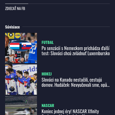
ZDIEĽAŤ NA FB
Súvisiace
FUTBAL
Po senzácii s Nemeckom prichádza ďalší
test: Slováci chcú zvládnuť Luxembursko
HOKEJ
Slováci na Kanadu nestačili, cestujú
domov. Hudáček: Nevyučovali sme, opäť
sme boli žiaci
NASCAR
Koniec jednej éry! NASCAR Xfinity