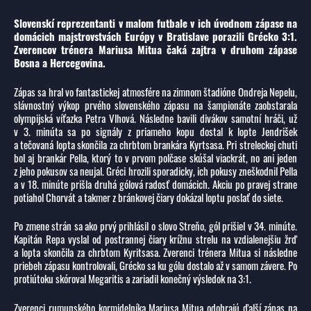
Slovenskí reprezentanti v malom futbale v ich úvodnom zápase na
domácich majstrovstvách Európy v Bratislave porazili Grécko 3:1.
Zverencov trénera Mariusa Mitua čaká zajtra v druhom zápase
Bosna a Hercegovina.
Zápas sa hral vo fantastickej atmosfére na zimnom štadióne Ondreja Nepelu,
slávnostný výkop prvého slovenského zápasu na šampionáte zaobstarala
olympijská víťazka Petra Vlhová. Následne bavili divákov samotní hráči, už
v 3. minúta sa po signály z priameho kopu dostal k lopte Jendrišek
a tečovaná lopta skončila za chrbtom brankára Kyrtsasa. Pri streleckej chuti
bol aj brankár Pella, ktorý to v prvom polčase skúšal viackrát, no ani jeden
z jeho pokusov sa neujal. Gréci hrozili sporadicky, ich pokusy zneškodnil Pella
a v 18. minúte prišla druhá gólová radosť domácich. Akciu po pravej strane
potiahol Chorvát a takmer z bránkovej čiary dokázal loptu poslať do siete.
Po zmene strán sa ako prvý prihlásil o slovo Streňo, gól prišiel v 34. minúte.
Kapitán Repa vyslal od postrannej čiary krížnu strelu na vzdialenejšiu žrď
a lopta skončila za chrbtom Kyritsasa. Zverenci trénera Mitua si následne
priebeh zápasu kontrolovali, Grécko sa ku gólu dostalo až v samom závere. Po
protiútoku skóroval Megaritis a zariadil konečný výsledok na 3:1.
Zverenci rumunského kormidelníka Mariusa Mitua odohrajú ďalší zápas na