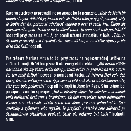
fanúšikmi a dnes boli skvelí, ďakujeme im,“
dodal.
Kuco sa strelecky nepresadil, no po zápase ho to nemrzelo.
„Góly do štatistík
nepotrebujem, dôležité je, že sme vyhrali. Určite nám prvý gól pomohol, vždy
je lepšie dať ho, potom si udržiavať vedenie a hrať si svoju hru. Škoda ale
inkasovaného gólu. Treba si na to dávať pozor, to sme si už mali postrážiť,“
hodnotil prvý zápas na ME. Aj on ocenil užasnú atmosféru v hale.
„Tým, že
štadión je zavretý, tak to počuť ešte viac a dúfam, že na ďalšie zápasy príde
ešte viac ľudí,“
doplnil.
Pre trénera Mariusa Mitua to bol prvý zápas na reprezentačnej lavičke na
veľkom turnaji. Hráči ho opisovali ako energického chlapa.
„Má možno väčšie
nasadenie ako my všetci hráči dokopy, takže určite to prenáša na nás a žerie
to, ten malý futbal,“
povedal o ňom Juraj Kucka.
„Z trénera išiel celý deň
pokoj, čo nám veľmi pomohlo. Aj ja som sa cítil inak ako predošlé šampionáty,
tiež som bolo pokojnejší,“
doplnil ho kapitán Jaroslav Repa. Sám tréner bol
po zápase viac ako spokojný.
„Bol to náročný zápas. Na začiatku sme nemali
veľa možností, hrali sme s brankárom, ale boli sme vďaka tomu nebezpeční.
Rýchlo sme skórovali, vďaka čomu bol zápas pre nás jednoduchší. Som
spokojný s výkonom, lebo myslím, že prvýkrát v histórii sme skórovali po
štandardných situáciách dvakrát. Stále ale môžeme byť lepší,“
hodnotil
Mitu.