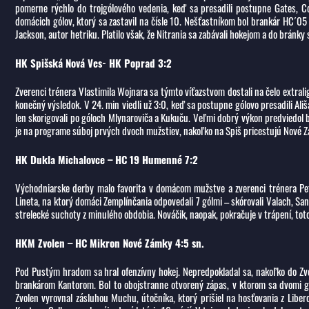
pomerne rýchlo do trojgólového vedenia, keď sa presadili postupne Gates, Co
domácich gólov, ktorý sa zastavil na čísle 10. Nešťastníkom bol brankár HC´05 
Jackson, autor hetriku. Platilo však, že Nitrania sa zabávali hokejom a do bránky
HK Spišská Nová Ves- HK Poprad 3:2
Zverenci trénera Vlastimila Wojnara sa týmto víťazstvom dostali na čelo extral
konečný výsledok. V 24. min viedli už 3:0, keď sa postupne gólovo presadili Ališ
len skorigovali po góloch Mlynaroviča a Kukuču. Veľmi dobrý výkon predviedol
je na programe súboj prvých dvoch mužstiev, nakoľko na Spiš pricestujú Nové Z
HK Dukla Michalovce – HC 19 Humenné 7:2
Východniarske derby malo favorita v domácom mužstve a zverenci trénera Petr
Lineta, na ktorý domáci Zemplínčania odpovedali 7 gólmi – skórovali Valach, San
strelecké suchoty z minulého obdobia. Nováčik, naopak, pokračuje v trápení, tot
HKM Zvolen – HC Mikron Nové Zámky 4:5 sn.
Pod Pustým hradom sa hral ofenzívny hokej. Nepredpokladal sa, nakoľko do Zvo
brankárom Kantorom. Bol to obojstranne otvorený zápas, v ktorom sa dvomi gól
Zvolen vyrovnal zásluhou Muchu, útočníka, ktorý prišiel na hosťovania z Liber