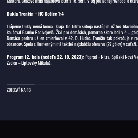
Kantora. Celkovo mala nájazdová lotéria 16. sérií. V tej poslednej rozhodol o ex
Dukla Trenčín – HC Košice 1:4
Trápenie Dukly nemá konca- kraja. Do tohto súboja nastúpila už bez hlavného
koučoval Branko Radivojevič. Žiaľ pre domácich, pomerne skoro boli v 4 – gól
Domácu prehru už len zmierňoval v 42. D. Hudec. Trenčín tak pokračuje v ro
obrancov. Spolu s Humenným má taktiež najslabšiu ofenzívu (27 gólov) v súťaži.
Program 12. kola (nedeľa 22. 10. 2023):
Poprad – Nitra, Spišská Nová Ve
Zvolen – Liptovský Mikuláš.
ZDIEĽAŤ NA FB