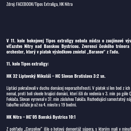
Zdroj: FACEBOOK/Tipos Extraliga, HK Nitra
V 11. kole hokejovej Tipos extraligy nebola núdza o zaujímavé v
víťazstvo Nitry nad Banskou Bystricou. Zverenci českého trénera A
orchester, ktorý v piatok výsledkovo zmietol „Baranov“ z ľadu.
11. kolo Tipos extraligy:
HK 32 Liptovský Mikuláš – HC Slovan Bratislava 3:2 sn.
Liptáci pokračovali v duchu domácej neporaziteľnosti. V piatok si len bod z ic
nemal, proti boli skvele hrajúci domáci, ktorí išli do vedenia v 3. min po gól
Fekiača. Slovan vyrovnal v 37. min zásluhou Takáča. Rozhodujúci samostatný náj
tabuľke súťaže je už na 4. mieste s 19 bodmi.
HK Nitra – HC´05 Banská Bystrica 10:1
Z pohľadu „Corgoňov“ išlo o hotovú demontáž súpera, s ktorým mali v minulý