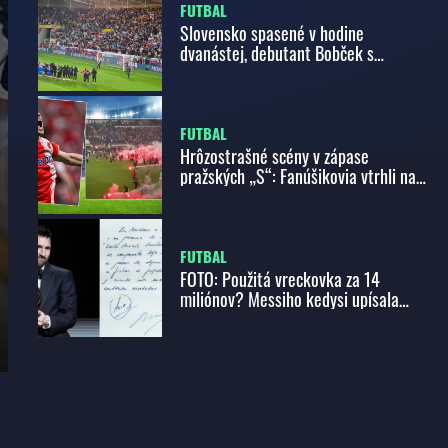
FUTBAL
Slovensko spasené v hodine
dvanástej, debutant Bobček s
dôležitou čerešničkou
FUTBAL
Hrôzostrašné scény v zápase
pražských „S“: Fanúšikovia vtrhli na
ihrisko a zničili oslavy, nastalo
totálne šialenstvo!
FUTBAL
FOTO: Použitá vreckovka za 14
miliónov? Messiho kedysi upísala
Barcelone, teraz je v dražbe