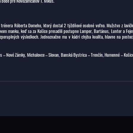
tra bode pre Novozámčanov T. Mikúš.
 trénera Róberta Domeho, ktorý dostal 2 týždňové osobné voľno. Mužstvo z lavič
ovom manku, keď sa za Košice presadili postupne Lamper, Bartánus, Lunter a Feje
zporuplných výsledkoch. Jednoznačne mu v kádri chýba kvalita, hlavne na posto
s – Nové Zámky, Michalovce – Slovan, Banská Bystrica – Trenčín, Humenné – Košic