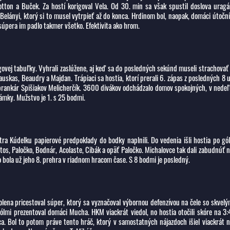
tton a Buček. Za hostí korigoval Vela. Od 30. min sa však spustil doslova urag
Belányi, ktorý si to musel vytrpieť až do konca. Hrdinom bol, naopak, domáci útočn
 súpera im padlo takmer všetko. Efektivita ako hrom.
igovej tabuľky. Vyhrali zaslúžene, aj keď sa do posledných sekúnd museli strachovať
auskas, Beaudry a Majdan. Trápiaci sa hostia, ktorí prerali 6. zápas z posledných 8 
 brankár Spišiakov Melicherčík. 3600 divákov odchádzalo domov spokojných, v nede
ámky. Mužstvo je 1. s 25 bodmi.
a Kúdelku papierové predpoklady do bodky naplnili. Do vedenia išli hostia po gó
tos, Paločko, Bodnár, Acolaste, Cibák a opäť Paločko. Michalovce tak dali zabudnúť 
o bola už jeho 8. prehra v riadnom hracom čase. S 8 bodmi je posledný.
lena pricestoval súper, ktorý sa vyznačoval výbornou defenzívou na čele so skvel
mi prezentoval domáci Mucha. HKM viackrát viedol, no hostia otočili skóre na 3:
ca. Bol to potom práve tento hráč, ktorý v samostatných nájazdoch išiel viackrát 