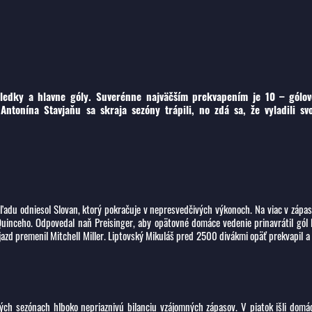
ýsledky a hlavne góly. Suverénne najväčším prekvapením je 10 – gólov
ntonína Stavjaňu sa skraja sezóny trápili, no zdá sa, že vyladili svo
h ľadu odniesol Slovan, ktorý pokračuje v nepresvedčivých výkonoch. Na viac v zápa
e Quinceho. Odpovedal naň Preisinger, aby opätovné domáce vedenie prinavrátil gól 
azd premenil Mitchell Miller. Liptovský Mikuláš pred 2500 divákmi opäť prekvapil a
ch sezónach hlboko nepriaznivú bilanciu vzájomných zápasov. V piatok išli domá