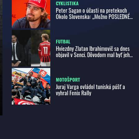
CYKLISTIKA
Peter Sagan o účasti na pretekoch
Okolo Slovenska: „Možno POSLEDNÉ
preteky na ceste“
FUTBAL
Hviezdny Zlatan Ibrahimovič sa dnes
objavil v Senci. Dôvodom mal byť jeho
syn
MOTOŠPORT
Juraj Varga ovládol tuniskú púšť a
vyhral Fenix Rally