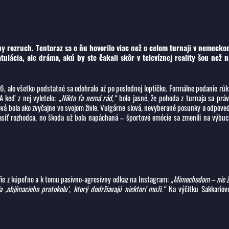
ny rozruch. Tentoraz sa o ňu hovorilo viac než o celom turnaji v nemecko
lácia, ale dráma, akú by ste čakali skôr v televíznej reality šou než n
6, ale všetko podstatné sa odohralo až po poslednej loptičke. Formálne podanie rú
A keď z nej vyletelo:
„Nikto ťa nemá rád,“
bolo jasné, že pohoda z turnaja sa prá
ová bola ako zvyčajne vo svojom živle. Vulgárne slová, nevyberané posunky a odpove
siť rozhodca, no škoda už bola napáchaná – športové emócie sa zmenili na výbu
fie z kúpeľne a k tomu pasívno-agresívny odkaz na Instagram:
„Mimochodom – nie ž
‚objímacieho protokolu‘, ktorý dodržiavajú niektorí muži.“
Na výčitku Sakkariov