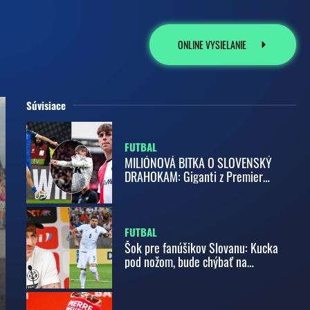
ONLINE VYSIELANIE
Súvisiace
FUTBAL
MILIÓNOVÁ BITKA O SLOVENSKÝ
DRAHOKAM: Giganti z Premier
League a Bundesligy v pozore, v hre
aj Saudská Arábia!
FUTBAL
Šok pre fanúšikov Slovanu: Kucka
pod nožom, bude chýbať na
Manchester City