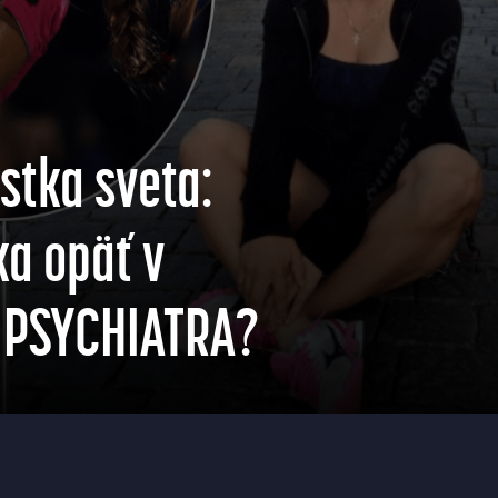
stka sveta:
a opäť v
e PSYCHIATRA?