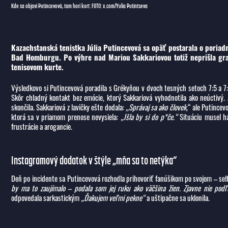
Kde sa objaví Putincevová, tam horí kurt: FOTO: x.com/Yulia Putintseva
Kazachstanská tenistka Júlia Putincevová sa opäť postarala o poriad
Bad Homburgu. Po výhre nad Mariou Sakkariovou totiž neprišla gratu
tenisovom kurte.
Výsledkovo si Putincevová poradila s Grékyňou v dvoch tesných setoch 7:5 a 7:
Skôr chladný kontakt bez emócie, ktorý Sakkariová vyhodnotila ako neúctivý. 
skončila. Sakkariová z lavičky ešte dodala:
„Správaj sa ako človek,
“ ale Putincev
ktorá sa v priamom prenose nevysiela:
„Išla by si do p*če.“
Situáciu musel ha
frustrácie a arogancie.
Instagramový dodatok v štýle „mňa sa to netýka“
Deň po incidente sa Putincevová rozhodla prihovoriť fanúšikom po svojom – sel
by ma to zaujímalo – podala som jej ruku ako väčšina žien. Zjavne nie podľa 
odpovedala sarkastickým
„Ďakujem veľmi pekne“
a uštipačne sa uklonila.