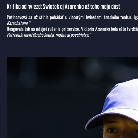
Kritika od hviezd: Swiatek aj Azarenka už toho majú dosť
Putincevová sa už stihla pohádať s viacerými hviezdami ženského tenisu. I
Kazachstane.“
Reagovala tak na údajné rušenie pri servise. Victoria Azarenka bola ešte tvrdši
Potrebuje mentálneho kouča, možno aj psychiatra.“