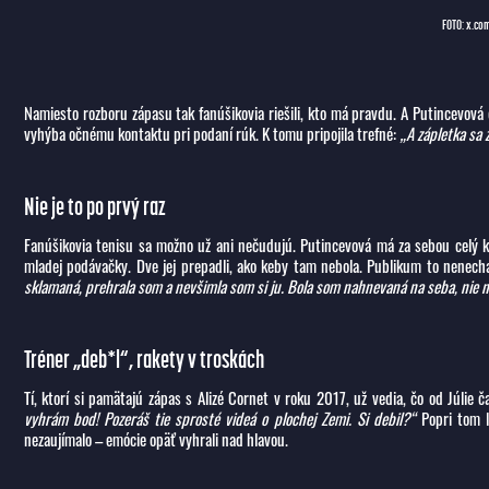
FOTO: x.co
Namiesto rozboru zápasu tak fanúšikovia riešili, kto má pravdu. A Putincevová eš
vyhýba očnému kontaktu pri podaní rúk. K tomu pripojila trefné:
„A zápletka sa 
Nie je to po prvý raz
Fanúšikovia tenisu sa možno už ani nečudujú. Putincevová má za sebou celý 
mladej podávačky. Dve jej prepadli, ako keby tam nebola. Publikum to nenecha
sklamaná, prehrala som a nevšimla som si ju. Bola som nahnevaná na seba, nie na
Tréner „deb*l“, rakety v troskách
Tí, ktorí si pamätajú zápas s Alizé Cornet v roku 2017, už vedia, čo od Júlie 
vyhrám bod! Pozeráš tie sprosté videá o plochej Zemi. Si debil?“
Popri tom l
nezaujímalo – emócie opäť vyhrali nad hlavou.