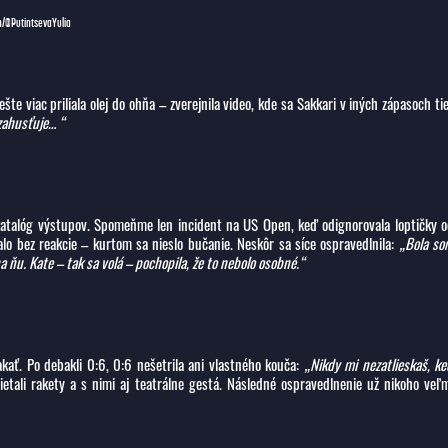
m/@PutintsevaYulia
te viac priliala olej do ohňa – zverejnila video, kde sa Sakkari v iných zápasoch ti
zahusťuje… “
katalóg výstupov. Spomeňme len incident na US Open, keď odignorovala loptičky 
lo bez reakcie – kurtom sa nieslo bučanie. Neskôr sa síce ospravedlnila:
„Bola so
 ňu. Kate – tak sa volá – pochopila, že to nebolo osobné.“
čakať. Po debakli 0:6, 0:6 nešetrila ani vlastného kouča:
„Nikdy mi nezatlieskaš, k
ietali rakety a s nimi aj teatrálne gestá. Následné ospravedlnenie už nikoho veľ