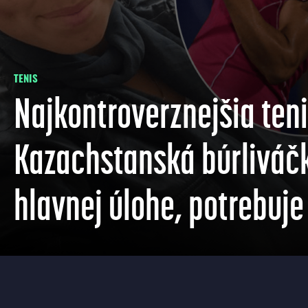
TENIS
Najkontroverznejšia teni
Kazachstanská búrliváčk
hlavnej úlohe, potrebuj