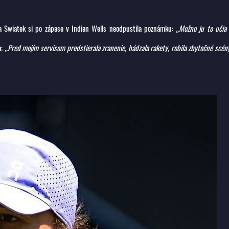
ga Swiatek si po zápase v Indian Wells neodpustila poznámku:
„Možno ju to učia
a:
„Pred mojím servisom predstierala zranenie, hádzala rakety, robila zbytočné scén