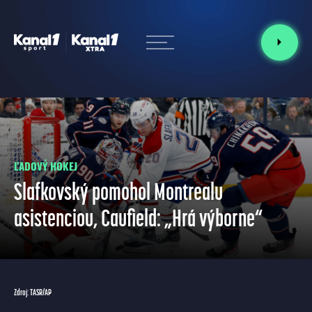
ĽADOVÝ HOKEJ
Slafkovský pomohol Montrealu
asistenciou, Caufield: „Hrá výborne“
Zdroj: TASR/AP