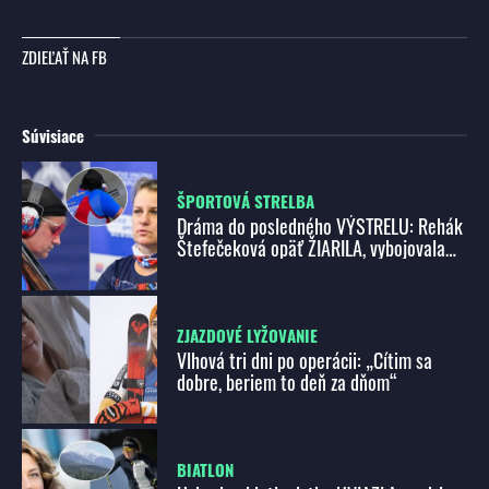
ZDIEĽAŤ NA FB
Súvisiace
ŠPORTOVÁ STRELBA
Dráma do posledného VÝSTRELU: Rehák
Štefečeková opäť ŽIARILA, vybojovala
striebornú MEDAILU
ZJAZDOVÉ LYŽOVANIE
Vlhová tri dni po operácii: „Cítim sa
dobre, beriem to deň za dňom“
BIATLON