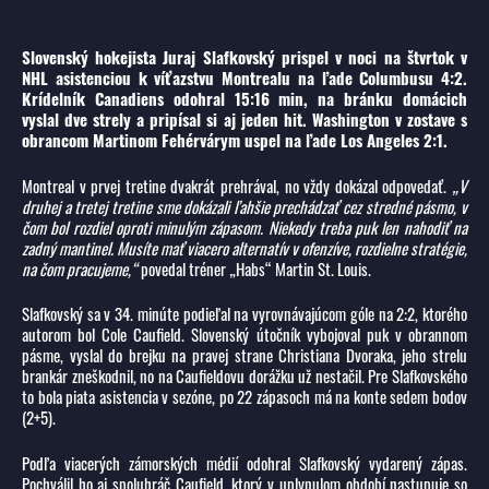
Slovenský hokejista Juraj Slafkovský prispel v noci na štvrtok v
NHL asistenciou k víťazstvu Montrealu na ľade Columbusu 4:2.
Krídelník Canadiens odohral 15:16 min, na bránku domácich
vyslal dve strely a pripísal si aj jeden hit. Washington v zostave s
obrancom Martinom Fehérvárym uspel na ľade Los Angeles 2:1.
Montreal v prvej tretine dvakrát prehrával, no vždy dokázal odpovedať.
„V
druhej a tretej tretine sme dokázali ľahšie prechádzať cez stredné pásmo, v
čom bol rozdiel oproti minulým zápasom. Niekedy treba puk len nahodiť na
zadný mantinel. Musíte mať viacero alternatív v ofenzíve, rozdielne stratégie,
na čom pracujeme,“
povedal tréner „Habs“ Martin St. Louis.
Slafkovský sa v 34. minúte podieľal na vyrovnávajúcom góle na 2:2, ktorého
autorom bol Cole Caufield. Slovenský útočník vybojoval puk v obrannom
pásme, vyslal do brejku na pravej strane Christiana Dvoraka, jeho strelu
brankár zneškodnil, no na Caufieldovu dorážku už nestačil. Pre Slafkovského
to bola piata asistencia v sezóne, po 22 zápasoch má na konte sedem bodov
(2+5).
Podľa viacerých zámorských médií odohral Slafkovský vydarený zápas.
Pochválil ho aj spoluhráč Caufield, ktorý v uplynulom období nastupuje so