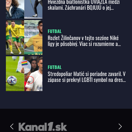
Hviezdna biatlonistka UVIAZLA medzi
skalami. Záchranári BOJUJÚ o jej
záchranu, zatiaľ bez NÁDEJE
FUTBAL
Rozlet Žilinčanov v tejto sezóne Niké
ligy je pôsobivý. Viac si rozumieme a
vieme, ako chceme hrať, hovorí obranca
Bari
FUTBAL
Stredopoliar Matić si poriadne zavaril. V
zápase si prekryl LGBTI symbol na drese
a nahneval Francúzov