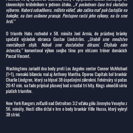
slovenským krídelníkom v jednom útoku.
„V poslednom čase hrá skutočne
výborne. Naberá sebadôveru, môžete vidieť, ako začína mať puk častejšie na
hokejke, na čom usilovne pracuje. Postupne rastú jeho výkony, na čo sme
hrdí.“
O triumfe Habs rozhodol v 58. minúte Joel Armia, do prázdnej bránky
spečatil výsledok obranca Gustav Lindström.
„Urobili sme množstvo
mentálnych chýb. Neboli sme dostatočne dôrazní. Chýbala nám
intenzita,“
komentoval výkon svojho tímu pre nhl.com tréner domácich
Pascal Vincent.
Washingtonu zariadil dva body proti Los Angeles center Connor McMichael
(1+1), rovnakú bilanciu mal aj Anthony Mantha. Oporou Capitals bol brankár
Charlie Lindgren, ktorý sa blysol 38 úspešnými zákrokmi. Fehérváry si počas
20:47 min. na ľade pripísal plusový bod a rozdal tri hity. Kings ukončili sériu
piatich triumfov.
New York Rangers zvíťazili nad Detroitom 3:2 vďaka gólu Jimmyho Veseyho z
56. minúty. Hostí dlho držal v hre o body brankár Ville Husso, ktorý vykryl
38 striel.