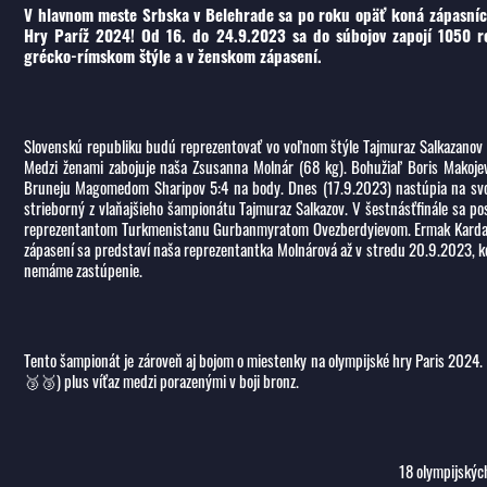
V hlavnom meste Srbska v Belehrade sa po roku opäť koná zápasnícky
Hry Paríž 2024! Od 16. do 24.9.2023 sa do súbojov zapojí 1050 re
grécko-rímskom štýle a v ženskom zápasení.
Slovenskú republiku budú reprezentovať vo voľnom štýle Tajmuraz Salkazanov (
Medzi ženami zabojuje naša Zsusanna Molnár (68 kg). Bohužiaľ Boris Makojev
Bruneju Magomedom Sharipov 5:4 na body. Dnes (17.9.2023) nastúpia na svoje
strieborný z vlaňajšieho šampionátu Tajmuraz Salkazov. V šestnásťfinále sa p
reprezentantom Turkmenistanu Gurbanmyratom Ovezberdyievom. Ermak Kardanov 
zápasení sa predstaví naša reprezentantka Molnárová až v stredu 20.9.2023, ke
nemáme zastúpenie.
Tento šampionát je zároveň aj bojom o miestenky na olympijské hry Paris 2024. C
🥉🥉) plus víťaz medzi porazenými v boji bronz.
18 olympijskýc