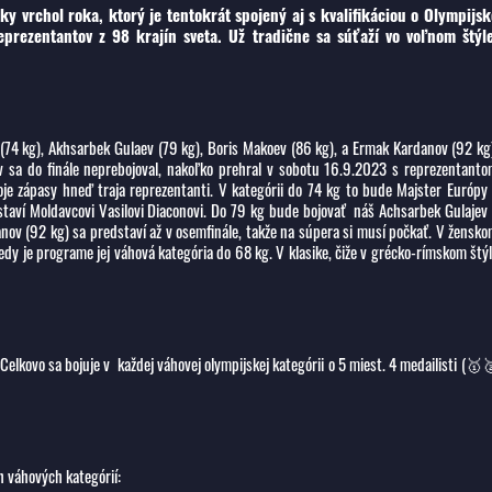
 vrchol roka, ktorý je tentokrát spojený aj s kvalifikáciou o Olympijsk
prezentantov z 98 krajín sveta. Už tradične sa súťaží vo voľnom štýle
74 kg), Akhsarbek Gulaev (79 kg), Boris Makoev (86 kg), a Ermak Kardanov (92 kg
 sa do finále neprebojoval, nakoľko prehral v sobotu 16.9.2023 s reprezentant
 zápasy hneď traja reprezentanti. V kategórii do 74 kg to bude Majster Európy
ostaví Moldavcovi Vasilovi Diaconovi. Do 79 kg bude bojovať náš Achsarbek Gulajev
(92 kg) sa predstaví až v osemfinále, takže na súpera si musí počkať. V žensk
dy je programe jej váhová kategória do 68 kg. V klasike, čiže v grécko-rímskom štý
elkovo sa bojuje v každej váhovej olympijskej kategórii o 5 miest. 4 medailisti (🥇
h váhových kategórií: