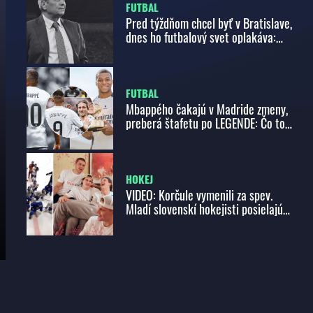
FUTBAL
Pred týždňom chcel byť v Bratislave,
dnes ho futbalový svet oplakáva:
Zomrel legendárny Mircea Lucescu
FUTBAL
Mbappého čakajú v Madride zmeny,
preberá štafetu po LEGENDE: Čo to
znamená pre Real?
HOKEJ
VIDEO: Korčule vymenili za spev.
Mladí slovenskí hokejisti posielajú
vtipný vianočný pozdrav z Kanady